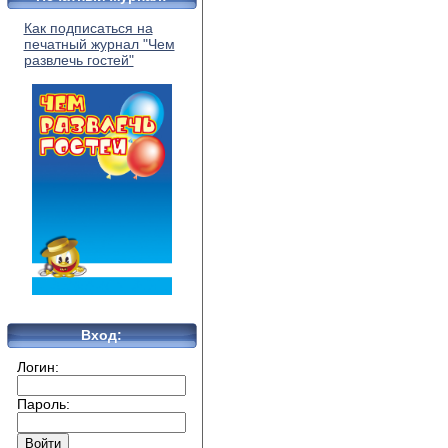
Как подписаться на
печатный журнал "Чем
развлечь гостей"
Вход:
Логин:
Пароль: