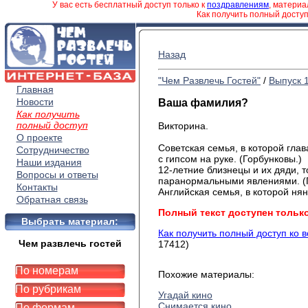
У вас есть бесплатный доступ только к
поздравлениям
, матери
Как получить полный досту
Назад
"Чем Развлечь Гостей"
/
Выпуск 
Главная
Новости
Ваша фамилия?
Как получить
полный доступ
Викторина.
О проекте
Советская семья, в которой гла
Сотрудничество
с гипсом на руке. (Горбунковы.)
Наши издания
12-летние близнецы и их дяди, 
Вопросы и ответы
паранормальными явлениями. (
Контакты
Английская семья, в которой няня
Обратная связь
Полный текст доступен тольк
Выбрать материал:
Как получить полный доступ ко 
Чем развлечь гостей
17412)
По номерам
Похожие материалы:
По рубрикам
Угадай кино
Снимается кино
По формам