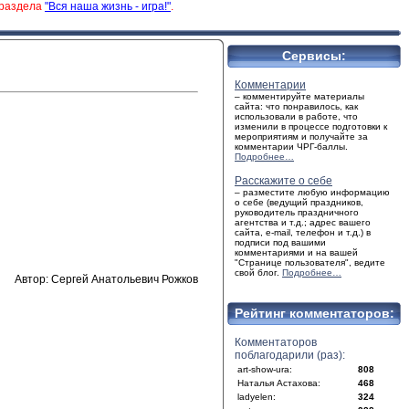
 раздела
"Вся наша жизнь - игра!"
.
Сервисы:
Комментарии
– комментируйте материалы
сайта: что понравилось, как
использовали в работе, что
изменили в процессе подготовки к
мероприятиям и получайте за
комментарии ЧРГ-баллы.
Подробнее…
Расскажите о себе
– разместите любую информацию
о себе (ведущий праздников,
руководитель праздничного
агентства и т.д.; адрес вашего
сайта, e-mail, телефон и т.д.) в
подписи под вашими
комментариями и на вашей
"Странице пользователя", ведите
свой блог.
Подробнее…
Автор: Сергей Анатольевич Рожков
Рейтинг комментаторов:
Комментаторов
поблагодарили (раз):
art-show-ura:
808
Наталья Астахова:
468
ladyelen:
324