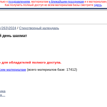
лько к
поздравлениям
, материалам
к ближайшим праздникам
и к материалам
Как получить полный доступ ко всем материалам базы смотрите
здесь
.
4(263)2024
/
Стихотворный календарь
 день шахмат
о для обладателей полного доступа.
всем материалам
(всего материалов базе: 17412)
ника
на…