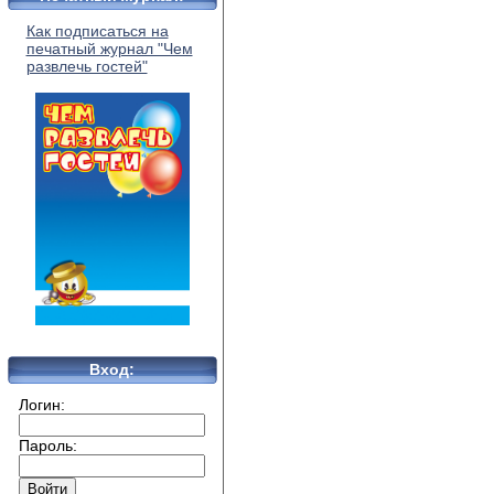
Как подписаться на
печатный журнал "Чем
развлечь гостей"
Вход:
Логин:
Пароль: