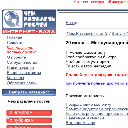
У вас есть бесплатный доступ то
Назад
"Чем Развлечь Гостей"
/
Выпуск 
Главная
Новости
20 июля — Международный
Как получить
полный доступ
Я желаю шахматисту,
Чтоб соображал он быстро,
О проекте
Чтоб он всех уматерил,
Сотрудничество
То есть матом наградил.
Наши издания
Вопросы и ответы
Полный текст доступен тольк
Контакты
Обратная связь
Как получить полный доступ ко 
Выбрать материал:
Похожие материалы:
Чем развлечь гостей
Поздравление мальчику
Памятка родителям первокласс
По номерам
Если день рождения пришелся 
Надежные и смелые
По рубрикам
В тронном зале
По формам