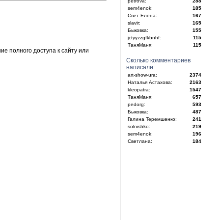
petrova:
288
sem4enok:
185
Свет Елена:
167
slavir:
165
Быковка:
155
jctyyzzgfkbnhf:
115
ТаняМаня:
115
е полного доступа к сайту или
Сколько комментариев
написали:
art-show-ura:
2374
Наталья Астахова:
2163
kleopatra:
1547
ТаняМаня:
657
pedorg:
593
Быковка:
487
Галина Теремшенко:
241
solnishko:
219
sem4enok:
196
Светлана:
184