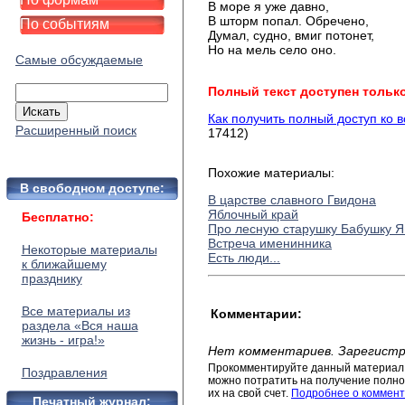
В море я уже давно,
В шторм попал. Обречено,
По событиям
Думал, судно, вмиг потонет,
Но на мель село оно.
Самые обсуждаемые
Полный текст доступен тольк
Как получить полный доступ ко 
Расширенный поиск
17412)
Похожие материалы:
В свободном доступе:
В царстве славного Гвидона
Яблочный край
Бесплатно:
Про лесную старушку Бабушку Я
Встреча именинника
Некоторые материалы
Есть люди...
к ближайшему
празднику
Все материалы из
Комментарии:
раздела «Вся наша
жизнь - игра!»
Нет комментариев. Зарегистр
Прокомментируйте данный материал 
Поздравления
можно потратить на получение полног
их на свой счет.
Подробнее о коммент
Печатный журнал: