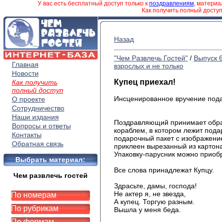
У вас есть бесплатный доступ только к
поздравлениям
, матери
Как получить полный досту
Назад
"Чем Развлечь Гостей"
/
Выпуск 
Главная
взрослых и не только
Новости
Купец приехал!
Как получить
полный доступ
Инсценированное вручение пода
О проекте
Сотрудничество
Наши издания
Поздравляющий принимает образ 
Вопросы и ответы
кораблем, в котором лежит пода
Контакты
подарочный пакет с изображение
Обратная связь
приклеен вырезанный из картона
Упаковку-парусник можно приобр
Выбрать материал:
Все слова принадлежат Купцу.
Чем развлечь гостей
Здрасьте, дамы, господа!
Не актер я, не звезда,
По номерам
А купец. Торгую разным.
По рубрикам
Вышла у меня беда.
По формам