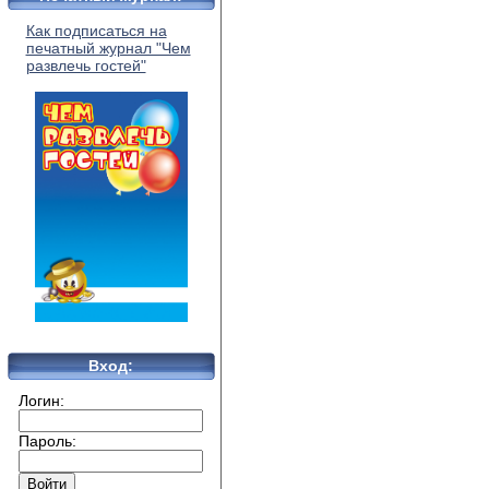
Как подписаться на
печатный журнал "Чем
развлечь гостей"
Вход:
Логин:
Пароль: