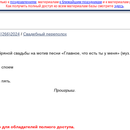
лько к
поздравлениям
, материалам
к ближайшим праздникам
и к материалам
Как получить полный доступ ко всем материалам базы смотрите
здесь
.
7(266)2024
/
Свадебный переполох
яной свадьбы на мотив песни «Главное, что есть ты у меня» (муз. 
ю споем
 пять.
Проигрыш
.
о для обладателей полного доступа.