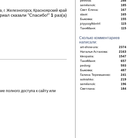
petrova:
288
sem4enok:
185
Свет Елена:
167
, г. Железногорск, Красноярский край
риал сказали "Спасибо!"
1
раз(а)
slavir:
165
Быковка:
155
jctyyzzgfkbnhf:
115
ТаняМаня:
115
Сколько комментариев
написали:
art-show-ura:
2374
Наталья Астахова:
2163
kleopatra:
1547
ТаняМаня:
657
pedorg:
593
Быковка:
487
Галина Теремшенко:
241
solnishko:
219
sem4enok:
196
Светлана:
184
е полного доступа к сайту или