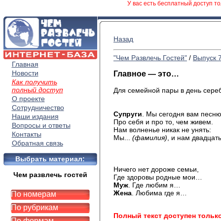
У вас есть бесплатный доступ то
Назад
"Чем Развлечь Гостей"
/
Выпуск 
Главная
Новости
Главное — это…
Как получить
полный доступ
Для семейной пары в день серебр
О проекте
Сотрудничество
Супруги
. Мы сегодня вам песн
Наши издания
Про себя и про то, чем живем.
Вопросы и ответы
Нам волненье никак не унять:
Контакты
Мы...
(фамилия)
, и нам двадцать
Обратная связь
Выбрать материал:
Ничего нет дороже семьи,
Чем развлечь гостей
Где здоровы родные мои…
Муж
. Где любим я…
Жена
. Любима где я…
По номерам
По рубрикам
Полный текст доступен тольк
По формам