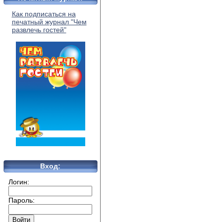
Как подписаться на
печатный журнал "Чем
развлечь гостей"
Вход:
Логин:
Пароль: