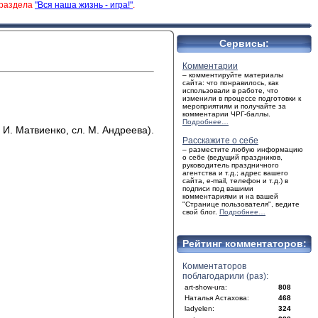
 раздела
"Вся наша жизнь - игра!"
.
Сервисы:
Комментарии
– комментируйте материалы
сайта: что понравилось, как
использовали в работе, что
изменили в процессе подготовки к
мероприятиям и получайте за
комментарии ЧРГ-баллы.
Подробнее…
И. Матвиенко, сл. М. Андреева).
Расскажите о себе
– разместите любую информацию
о себе (ведущий праздников,
руководитель праздничного
агентства и т.д.; адрес вашего
сайта, e-mail, телефон и т.д.) в
подписи под вашими
комментариями и на вашей
"Странице пользователя", ведите
свой блог.
Подробнее…
Рейтинг комментаторов:
Комментаторов
поблагодарили (раз):
art-show-ura:
808
Наталья Астахова:
468
ladyelen:
324