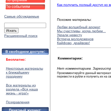
Как получить полный доступ ко 
По событиям
Самые обсуждаемые
Похожие материалы:
Любви волшебный аромат
Мы счастливы, когда любим...
Украли невесту
Расширенный поиск
Встреча молодоженов
Кайфово, драйвово!
В свободном доступе:
Комментарии:
Бесплатно:
Некоторые материалы
Нет комментариев. Зарегистр
к ближайшему
Прокомментируйте данный материал и
празднику
перевести в рубли и получить их на св
Все материалы из
раздела «Вся наша
жизнь - игра!»
Поздравления
Печатный журнал: