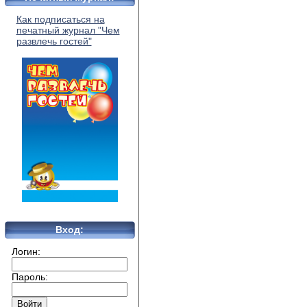
Как подписаться на
печатный журнал "Чем
развлечь гостей"
Вход:
Логин:
Пароль: