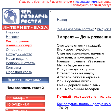
У вас есть бесплатный доступ только к
поздравлениям
, матери
Как получить полный досту
Назад
"Чем Развлечь Гостей"
/
Выпуск 
Главная
Новости
3 апреля — День рождени
Как получить
полный доступ
Этот день отметит каждый,
Кто имеет телефон.
О проекте
Стал незаменимым, важным
Сотрудничество
Друг наш, и помощник он.
Наши издания
Раньше, помните (?) звонили
Вопросы и ответы
Мы из будки на углу
Контакты
Или дома диск крутили
Обратная связь
В телефонах на шнуру…
А теперь лежит в кармане
Выбрать материал:
Или в сумочке пижон,
Очень дорогой нам с вами,
Чем развлечь гостей
Наш мобильный телефон.
Полный текст доступен тольк
По номерам
Как получить полный доступ ко 
По рубрикам
17412)
По формам