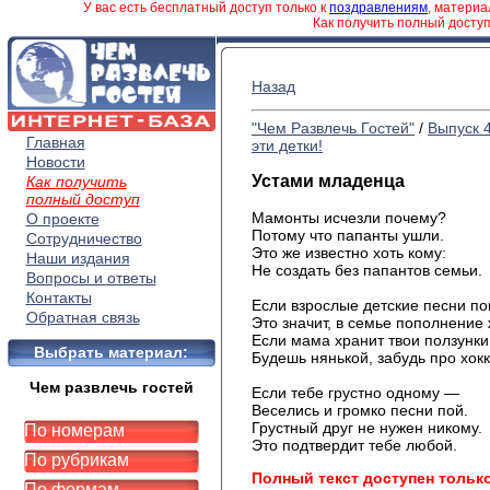
У вас есть бесплатный доступ только к
поздравлениям
, матери
Как получить полный досту
Назад
"Чем Развлечь Гостей"
/
Выпуск 
Главная
эти детки!
Новости
Устами младенца
Как получить
полный доступ
Мамонты исчезли почему?
О проекте
Потому что папанты ушли.
Сотрудничество
Это же известно хоть кому:
Наши издания
Не создать без папантов семьи.
Вопросы и ответы
Контакты
Если взрослые детские песни п
Обратная связь
Это значит, в семье пополнение 
Если мама хранит твои ползунк
Выбрать материал:
Будешь нянькой, забудь про хокк
Чем развлечь гостей
Если тебе грустно одному —
Веселись и громко песни пой.
Грустный друг не нужен никому.
По номерам
Это подтвердит тебе любой.
По рубрикам
Полный текст доступен тольк
По формам