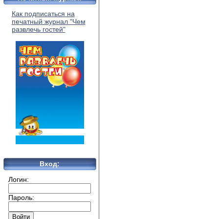
Как подписаться на
печатный журнал "Чем
развлечь гостей"
Вход:
Логин:
Пароль: