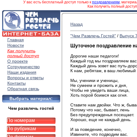
У вас есть бесплатный доступ только к
поздравлениям
, матери
Как получить полный досту
Назад
"Чем Развлечь Гостей"
/
Выпуск 
Главная
Новости
Шуточное поздравление на
Как получить
полный доступ
Дорогие наши педагоги!
Каждый год мы поздравляем вас
О проекте
Каждый день зовет вас путь-дор
Сотрудничество
К нам, ребятам, в ваш любимый 
Наши издания
Вопросы и ответы
Мы, ученики и ученицы,
Контакты
Не сумеем и прожить и дня,
Обратная связь
Чтобы не увидеть ваши лица,
Хоть порой боимся как огня.
Выбрать материал:
Ставите нам двойки. Что ж, быва
Чем развлечь гостей
Потому что нас, бывает, лень
Без предупрежденья посещает.
Хорошо, еще не каждый день.
По номерам
По рубрикам
И за поведение, конечно,
Извините, что подводим вас.
По формам