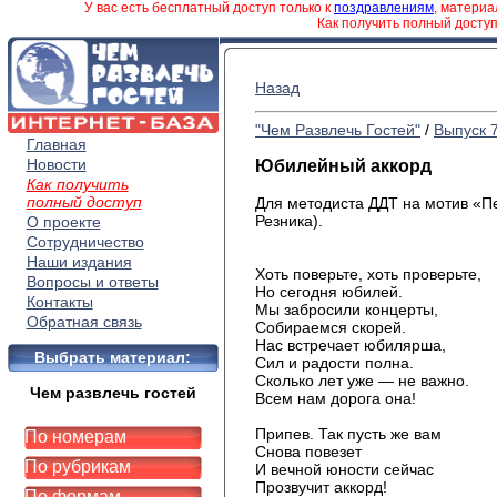
У вас есть бесплатный доступ только к
поздравлениям
, матери
Как получить полный досту
Назад
"Чем Развлечь Гостей"
/
Выпуск 
Главная
Новости
Юбилейный аккорд
Как получить
полный доступ
Для методиста ДДТ на мотив «Пес
Резника).
О проекте
Сотрудничество
Наши издания
Хоть поверьте, хоть проверьте,
Вопросы и ответы
Но сегодня юбилей.
Контакты
Мы забросили концерты,
Обратная связь
Собираемся скорей.
Нас встречает юбилярша,
Выбрать материал:
Сил и радости полна.
Сколько лет уже — не важно.
Чем развлечь гостей
Всем нам дорога она!
Припев. Так пусть же вам
По номерам
Снова повезет
По рубрикам
И вечной юности сейчас
Прозвучит аккорд!
По формам