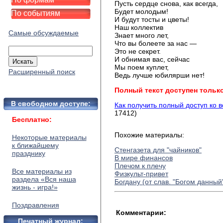
Пусть сердце снова, как всегда,
Будет молодым!
По событиям
И будут тосты и цветы!
Наш коллектив
Самые обсуждаемые
Знает много лет,
Что вы болеете за нас —
Это не секрет.
И обнимая вас, сейчас
Мы поем куплет,
Расширенный поиск
Ведь лучше юбилярши нет!
Полный текст доступен тольк
В свободном доступе:
Как получить полный доступ ко 
17412)
Бесплатно:
Похожие материалы:
Некоторые материалы
к ближайшему
Стенгазета для "чайников"
празднику
В мире финансов
Плечом к плечу
Все материалы из
Физкульт-привет
раздела «Вся наша
Богдану (от слав. "Богом данный"
жизнь - игра!»
Поздравления
Комментарии:
Печатный журнал: