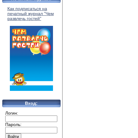
Как подписаться на
печатный журнал "Чем
развлечь гостей"
Вход:
Логин:
Пароль: