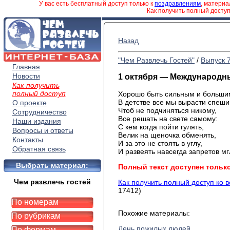
У вас есть бесплатный доступ только к
поздравлениям
, матери
Как получить полный досту
Назад
"Чем Развлечь Гостей"
/
Выпуск 
Главная
Новости
1 октября — Международн
Как получить
полный доступ
Хорошо быть сильным и больши
В детстве все мы вырасти спеши
О проекте
Чтоб не подчиняться никому,
Сотрудничество
Все решать на свете самому:
Наши издания
С кем когда пойти гулять,
Вопросы и ответы
Велик на щеночка обменять,
Контакты
И за это не стоять в углу,
Обратная связь
И развеять навсегда запретов мг
Выбрать материал:
Полный текст доступен тольк
Чем развлечь гостей
Как получить полный доступ ко 
17412)
По номерам
Похожие материалы:
По рубрикам
День пожилых людей
По формам