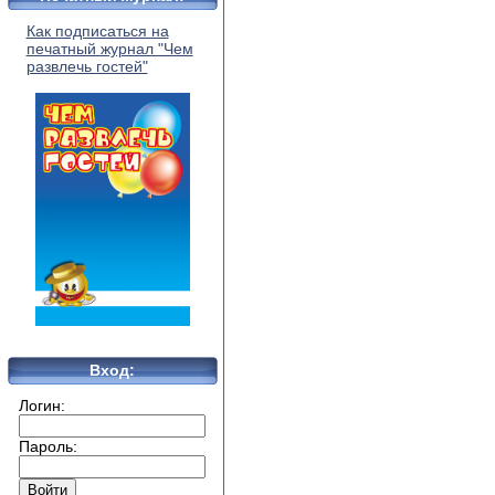
Как подписаться на
печатный журнал "Чем
развлечь гостей"
Вход:
Логин:
Пароль: