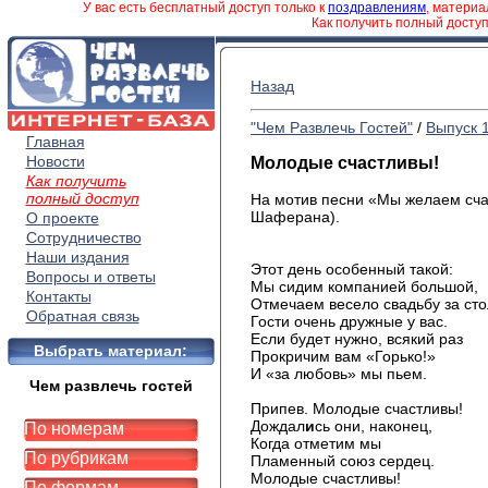
У вас есть бесплатный доступ только к
поздравлениям
, матери
Как получить полный досту
Назад
"Чем Развлечь Гостей"
/
Выпуск 
Главная
Новости
Молодые счастливы!
Как получить
полный доступ
На мотив песни «Мы желаем счас
Шаферана).
О проекте
Сотрудничество
Наши издания
Этот день особенный такой:
Вопросы и ответы
Мы сидим компанией большой,
Контакты
Отмечаем весело свадьбу за сто
Обратная связь
Гости очень дружные у вас.
Если будет нужно, всякий раз
Выбрать материал:
Прокричим вам «Горько!»
И «за любовь» мы пьем.
Чем развлечь гостей
Припев. Молодые счастливы!
Дождал
и
сь они, наконец,
По номерам
Когда отметим мы
По рубрикам
Пламенный союз сердец.
Молодые счастливы!
По формам