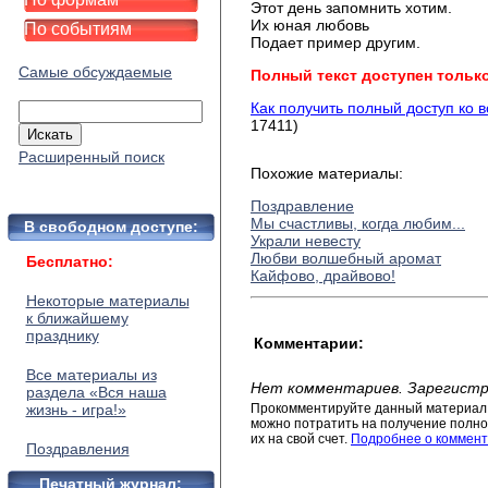
Этот день запомнить хотим.
Их юная любовь
По событиям
Подает пример другим.
Самые обсуждаемые
Полный текст доступен тольк
Как получить полный доступ ко 
17411)
Расширенный поиск
Похожие материалы:
Поздравление
Мы счастливы, когда любим...
В свободном доступе:
Украли невесту
Любви волшебный аромат
Бесплатно:
Кайфово, драйвово!
Некоторые материалы
к ближайшему
празднику
Комментарии:
Все материалы из
Нет комментариев. Зарегистр
раздела «Вся наша
жизнь - игра!»
Прокомментируйте данный материал 
можно потратить на получение полног
их на свой счет.
Подробнее о коммент
Поздравления
Печатный журнал: