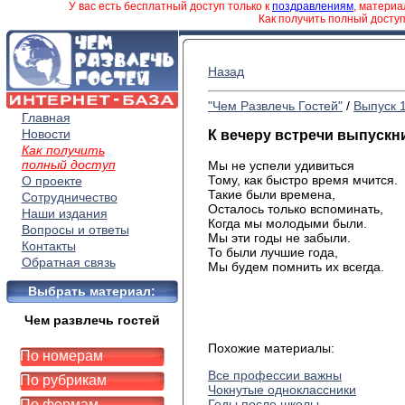
У вас есть бесплатный доступ только к
поздравлениям
, матери
Как получить полный досту
Назад
"Чем Развлечь Гостей"
/
Выпуск 
Главная
Новости
К вечеру встречи выпускн
Как получить
полный доступ
Мы не успели удивиться
Тому, как быстро время мчится.
О проекте
Такие были времена,
Сотрудничество
Осталось только вспоминать,
Наши издания
Когда мы молодыми были.
Вопросы и ответы
Мы эти годы не забыли.
Контакты
То были лучшие года,
Обратная связь
Мы будем помнить их всегда.
Выбрать материал:
Чем развлечь гостей
Похожие материалы:
По номерам
Все профессии важны
По рубрикам
Чокнутые одноклассники
По формам
Годы после школы