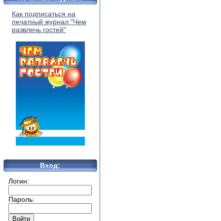
Как подписаться на
печатный журнал "Чем
развлечь гостей"
Вход:
Логин:
Пароль: