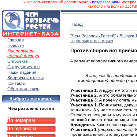
У вас есть бесплатный доступ только к
поздравлениям
, матери
Как получить полный досту
Назад
"Чем Развлечь Гостей"
/
Выпуск 
Главная
взрослых и не только
Новости
Против сборов нет прием
Как получить
полный доступ
Фрагмент корпоративного вечер
О проекте
Сотрудничество
Наши издания
В зал, как бы продолжая
Вопросы и ответы
в медицинской одежде (хала
Контакты
Обратная связь
Участница 1.
А вдруг им это и н
Участница 2.
А это обязательно
Выбрать материал:
Участница 3.
А почему опять м
Участница 1.
Понимаете, девуш
Чем развлечь гостей
защищать. А у нас с вами есть 
Отечества поздравить мужчин и 
женской признательностью и лю
По номерам
Блондинка.
Какое слово красив
По рубрикам
Участница 1
(торжественно).
предназначение, это внутренни
По формам