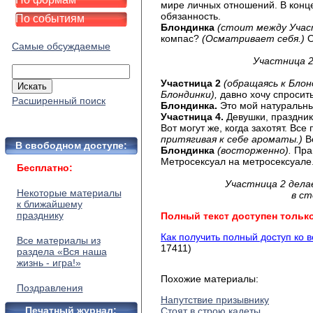
мире личных отношений. В конце
обязанность.
По событиям
Блондинка
(стоит между Учас
компас?
(Осматривает себя.)
О
Самые обсуждаемые
Участница 2
Участница 2
(обращаясь к Блон
Блондинки),
давно хочу спросить
Расширенный поиск
Блондинка.
Это мой натуральны
Участница 4.
Девушки, праздник
Вот могут же, когда захотят. Вс
притягивая к себе ароматы.)
В
В свободном доступе:
Блондинка
(восторженно).
Прав
Метросексуал на метросексуале
Бесплатно:
Участница 2 дела
Некоторые материалы
в ст
к ближайшему
празднику
Полный текст доступен тольк
Как получить полный доступ ко 
Все материалы из
17411)
раздела «Вся наша
жизнь - игра!»
Похожие материалы:
Поздравления
Напутствие призывнику
Печатный журнал:
Стоят в строю кадеты