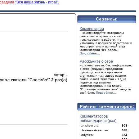
 раздела
"Вся наша жизнь - игра!"
.
Сервисы:
Комментарии
– комментируйте материалы
сайта: что понравилось, как
использовали в работе, что
изменили в процессе подготовки к
мероприятиям и получайте за
комментарии ЧРГ-баллы.
Подробнее…
Расскажите о себе
– разместите любую информацию
о себе (ведущий праздников,
руководитель праздничного
Автор: -
агентства и т.д.; адрес вашего
риал сказали "Спасибо!"
2
раз(а)
сайта, e-mail, телефон и т.д.) в
подписи под вашими
комментариями и на вашей
"Странице пользователя", ведите
свой блог.
Подробнее…
Рейтинг комментаторов:
Комментаторов
поблагодарили (раз):
art-show-ura:
808
Наталья Астахова:
468
ladyelen:
324