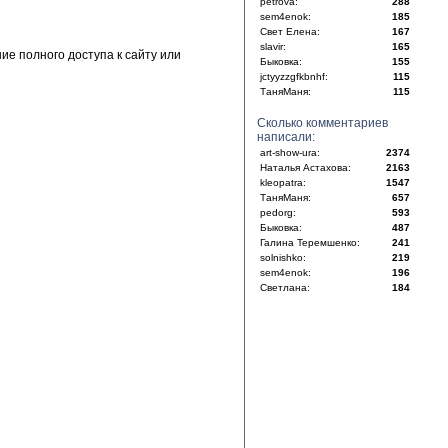
petrova:
288
sem4enok:
185
Свет Елена:
167
slavir:
165
е полного доступа к сайту или
Быковка:
155
jctyyzzgfkbnhf:
115
ТаняМаня:
115
Сколько комментариев
написали:
art-show-ura:
2374
Наталья Астахова:
2163
kleopatra:
1547
ТаняМаня:
657
pedorg:
593
Быковка:
487
Галина Теремшенко:
241
solnishko:
219
sem4enok:
196
Светлана:
184