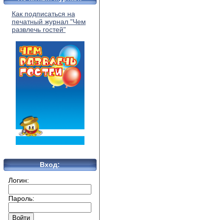
Как подписаться на
печатный журнал "Чем
развлечь гостей"
Вход:
Логин:
Пароль: