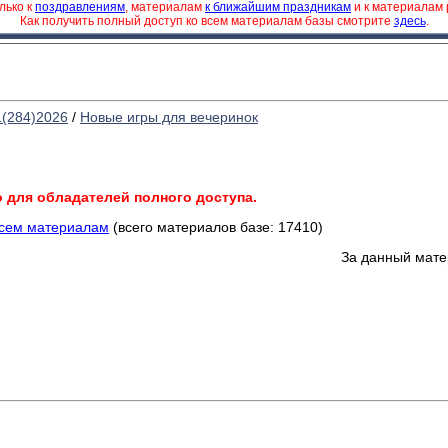
лько к
поздравлениям
, материалам
к ближайшим праздникам
и к материалам
Как получить полный доступ ко всем материалам базы смотрите
здесь
.
1(284)2026
/
Новые игры для вечеринок
о для обладателей полного доступа.
всем материалам
(всего материалов базе: 17410)
За данный мате