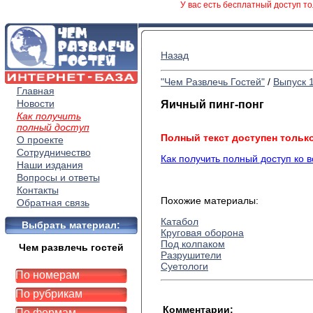
У вас есть бесплатный доступ то
Назад
"Чем Развлечь Гостей"
/
Выпуск 
Главная
Новости
Яичный пинг-понг
Как получить
полный доступ
Полный текст доступен тольк
О проекте
Сотрудничество
Как получить полный доступ ко 
Наши издания
Вопросы и ответы
Контакты
Похожие материалы:
Обратная связь
Катабол
Выбрать материал:
Круговая оборона
Под колпаком
Чем развлечь гостей
Разрушители
Суетологи
По номерам
По рубрикам
Комментарии:
По формам