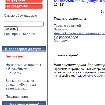
Как получить полный доступ ко 
17412)
По событиям
За
Самые обсуждаемые
Похожие материалы:
Трусы с резинкой
Завязано
Алеша Попович в Огненном коро
Расширенный поиск
Не разлей вода
Мой друг
В свободном доступе:
Комментарии:
Бесплатно:
Некоторые материалы
Нет комментариев. Зарегистр
к ближайшему
Прокомментируйте данный материал 
празднику
можно потратить на получение полног
их на свой счет.
Подробнее о коммент
Все материалы из
раздела «Вся наша
жизнь - игра!»
Поздравления
Печатный журнал: