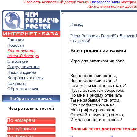
У вас есть бесплатный доступ только к
поздравлениям
, матери
Как получить полный досту
Назад
"Чем Развлечь Гостей"
/
Выпуск 
Главная
эти детки!
Новости
Все профессии важны
Как получить
полный доступ
Игра для активизации зала.
О проекте
Сотрудничество
Наши издания
Все профессии важны,
Вопросы и ответы
Все профессии нужны!
Контакты
Кем же ты мечтаешь стать?..
Обратная связь
Пусть останется секретом.
Но мне в рифму отвечать
Выбрать материал:
Ты не забывай при этом.
Кто профессию узнал,
Чем развлечь гостей
Мою рифму разгадал,
Отвечайте вместе, громко,
И мальчишка, и девчонка!
По номерам
По рубрикам
Полный текст доступен тольк
По формам