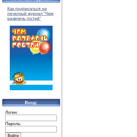
Как подписаться на
печатный журнал "Чем
развлечь гостей"
Вход:
Логин:
Пароль: