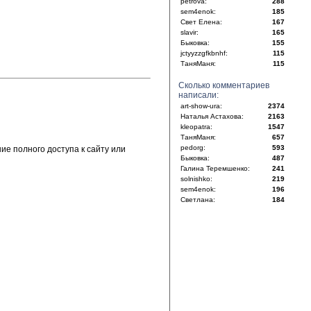
petrova:
288
sem4enok:
185
Свет Елена:
167
slavir:
165
Быковка:
155
jctyyzzgfkbnhf:
115
ТаняМаня:
115
Сколько комментариев
написали:
art-show-ura:
2374
Наталья Астахова:
2163
kleopatra:
1547
ТаняМаня:
657
pedorg:
593
е полного доступа к сайту или
Быковка:
487
Галина Теремшенко:
241
solnishko:
219
sem4enok:
196
Светлана:
184