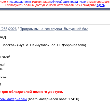
лько к
поздравлениям
, материалам
к ближайшим праздникам
и к материалам
Как получить полный доступ ко всем материалам базы смотрите
здесь
.
2(285)2026
/
Программы на все случаи. Выпускной бал
сад
 Москва» (муз. А. Пахмутовой, сл. Н. Добронравова).
 зале!
ли!
с.
 рад.
!
о для обладателей полного доступа.
всем материалам
(всего материалов базе: 17410)