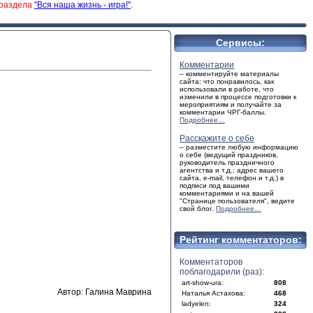
 раздела
"Вся наша жизнь - игра!"
.
Сервисы:
Комментарии
– комментируйте материалы
сайта: что понравилось, как
использовали в работе, что
изменили в процессе подготовки к
мероприятиям и получайте за
комментарии ЧРГ-баллы.
Подробнее…
Расскажите о себе
– разместите любую информацию
о себе (ведущий праздников,
руководитель праздничного
агентства и т.д.; адрес вашего
сайта, e-mail, телефон и т.д.) в
подписи под вашими
комментариями и на вашей
"Странице пользователя", ведите
свой блог.
Подробнее…
Рейтинг комментаторов:
Комментаторов
поблагодарили (раз):
art-show-ura:
808
Автор: Галина Маврина
Наталья Астахова:
468
ladyelen:
324