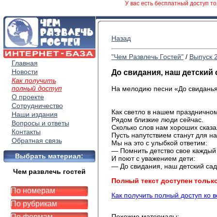
У вас есть бесплатный доступ то
Назад
"Чем Развлечь Гостей"
/
Выпуск 
Главная
Новости
До свидания, наш детский 
Как получить
полный доступ
На мелодию песни «До свиданья,
О проекте
Сотрудничество
Как светло в нашем праздничном
Наши издания
Рядом близкие люди сейчас.
Вопросы и ответы
Сколько слов нам хороших сказа
Контакты
Пусть напутствием станут для на
Обратная связь
Мы на это с улыбкой ответим:
— Помнить детство свое каждый
Выбрать материал:
И поют с уважением дети:
— До свидания, наш детский сад
Чем развлечь гостей
Полный текст доступен тольк
По номерам
Как получить полный доступ ко 
По рубрикам
По формам
Похожие материалы: