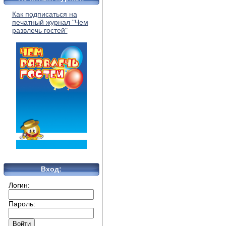
Как подписаться на
печатный журнал "Чем
развлечь гостей"
Вход:
Логин:
Пароль: