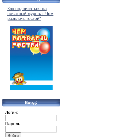
Как подписаться на
печатный журнал "Чем
развлечь гостей"
Вход:
Логин:
Пароль: