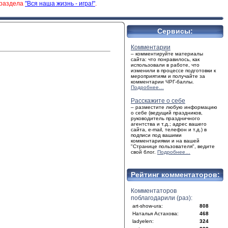
 раздела
"Вся наша жизнь - игра!"
.
Сервисы:
Комментарии
– комментируйте материалы
сайта: что понравилось, как
использовали в работе, что
изменили в процессе подготовки к
мероприятиям и получайте за
комментарии ЧРГ-баллы.
Подробнее…
Расскажите о себе
– разместите любую информацию
о себе (ведущий праздников,
руководитель праздничного
агентства и т.д.; адрес вашего
сайта, e-mail, телефон и т.д.) в
подписи под вашими
комментариями и на вашей
"Странице пользователя", ведите
свой блог.
Подробнее…
Рейтинг комментаторов:
Комментаторов
поблагодарили (раз):
art-show-ura:
808
Наталья Астахова:
468
ladyelen:
324