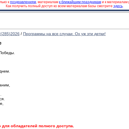
лько к
поздравлениям
, материалам
к ближайшим праздникам
и к материалам
Как получить полный доступ ко всем материалам базы смотрите
здесь
.
2(285)2026
/
Программы на все случаи. Ох уж эти детки!
е
Победы.
днем.
аним,
.
ся.
е,
о для обладателей полного доступа.