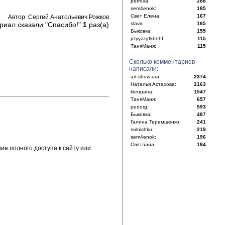
petrova:
288
sem4enok:
185
Свет Елена:
167
Автор: Сергей Анатольевич Рожков
риал сказали "Спасибо!"
1
раз(а)
slavir:
165
Быковка:
155
jctyyzzgfkbnhf:
115
ТаняМаня:
115
Сколько комментариев
написали:
art-show-ura:
2374
Наталья Астахова:
2163
kleopatra:
1547
ТаняМаня:
657
pedorg:
593
Быковка:
487
Галина Теремшенко:
241
solnishko:
219
sem4enok:
196
Светлана:
184
е полного доступа к сайту или