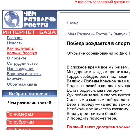
У вас есть бесплатный доступ то
Назад
"Чем Развлечь Гостей"
/
Выпуск 
Главная
Новости
Победа рождается в спорт
Как получить
полный доступ
Открытие соревнований ко Дню 
О проекте
Сотрудничество
В сложное время все мы живем.
Наши издания
Мы дорожим каждым прожитым 
Вопросы и ответы
Гордо, свободно реет над нами
Контакты
Великой Победы Красное знамя.
Обратная связь
Подвиг великий в сердцах мы хр
Если придется, мы повторим.
Выбрать материал:
Дух победителей в спорте куется
Сильным и смелым победа дает
Чем развлечь гостей
Вера в победу — качество важно
Необходимое качество каждому.
Вера утроит силы в борьбе
По номерам
И победить поможет тебе.
По рубрикам
Полный текст доступен тольк
По формам