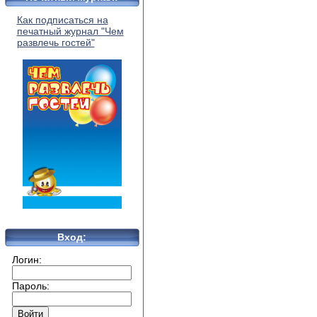
Как подписаться на
печатный журнал "Чем
развлечь гостей"
Вход:
Логин:
Пароль: