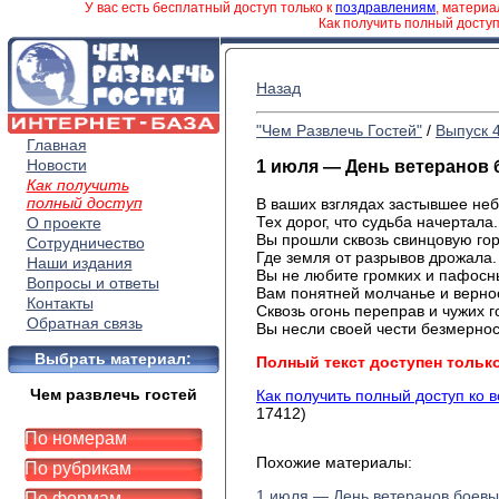
У вас есть бесплатный доступ только к
поздравлениям
, матери
Как получить полный досту
Назад
"Чем Развлечь Гостей"
/
Выпуск 
Главная
Новости
1 июля — День ветеранов
Как получить
полный доступ
В ваших взглядах застывшее неб
Тех дорог, что судьба начертала.
О проекте
Вы прошли сквозь свинцовую го
Сотрудничество
Где земля от разрывов дрожала.
Наши издания
Вы не любите громких и пафосн
Вопросы и ответы
Вам понятней молчанье и верно
Контакты
Сквозь огонь переправ и чужих 
Обратная связь
Вы несли своей чести безмернос
Выбрать материал:
Полный текст доступен тольк
Чем развлечь гостей
Как получить полный доступ ко 
17412)
По номерам
Похожие материалы:
По рубрикам
1 июля — День ветеранов боевы
По формам