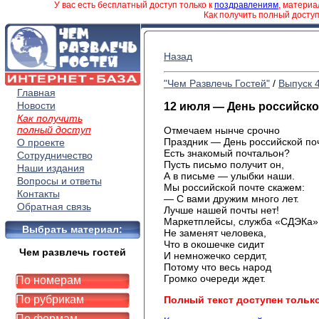
У вас есть бесплатный доступ только к
поздравлениям
, матери
Как получить полный досту
Назад
"Чем Развлечь Гостей"
/
Выпуск 
Главная
Новости
12 июля — День российск
Как получить
полный доступ
Отмечаем нынче срочно
Праздник — День российской по
О проекте
Есть знакомый почтальон?
Сотрудничество
Пусть письмо получит он,
Наши издания
А в письме — улыбки наши.
Вопросы и ответы
Мы российской почте скажем:
Контакты
— С вами дружим много лет.
Обратная связь
Лучше нашей почты нет!
Маркетплейсы, служба «СДЭКа»
Выбрать материал:
Не заменят человека,
Что в окошечке сидит
Чем развлечь гостей
И немножечко сердит,
Потому что весь народ
Громко очереди ждет.
По номерам
По рубрикам
Полный текст доступен тольк
По формам