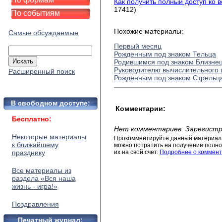
Как получить полный доступ ко 
17412)
По событиям
Похожие материалы:
Самые обсуждаемые
Первый месяц
Рожденным под знаком Тельца
Родившимся под знаком Близне
Руководителю вычислительного 
Расширенный поиск
Рожденным под знаком Стрельц
В свободном доступе:
Комментарии:
Бесплатно:
Нет комментариев. Зарегистр
Некоторые материалы
Прокомментируйте данный материал 
к ближайшему
можно потратить на получение полног
празднику
их на свой счет.
Подробнее о коммент
Все материалы из
раздела «Вся наша
жизнь - игра!»
Поздравления
Печатный журнал: