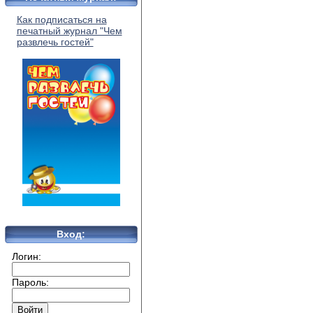
Как подписаться на
печатный журнал "Чем
развлечь гостей"
Вход:
Логин:
Пароль: