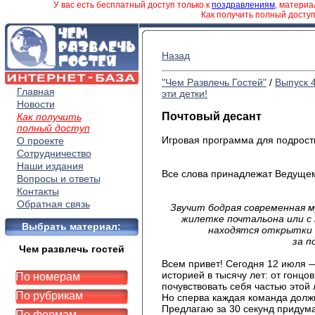
У вас есть бесплатный доступ только к
поздравлениям
, матери
Как получить полный досту
Назад
"Чем Развлечь Гостей"
/
Выпуск 
Главная
эти детки!
Новости
Почтовый десант
Как получить
полный доступ
Игровая программа для подростк
О проекте
Сотрудничество
Наши издания
Все слова принадлежат Ведущем
Вопросы и ответы
Контакты
Обратная связь
Звучит бодрая современная 
жилетке почтальона или с 
Выбрать материал:
находятся открытки (
за п
Чем развлечь гостей
Всем привет! Сегодня 12 июля —
историей в тысячу лет: от гонцо
По номерам
почувствовать себя частью этой 
По рубрикам
Но сперва каждая команда долж
Предлагаю за 30 секунд придум
По формам