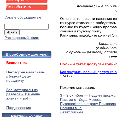
Команды (3 – 4 по 6 
По событиям
Самые обсуждаемые
Отлично, теперь эти названия в
конкурсе отделение-победитель 
больше их будет к концу програ
лучшей и крутому призу.
Капитаны, подойдите ко мне! О
Расширенный поиск
Капитаны
(с одной ст
с другой — разного), опред
В свободном доступе:
зеле
Бесплатно:
Полный текст доступен тольк
Как получить полный доступ ко 
Некоторые материалы
17412)
к ближайшему
празднику
Похожие материалы:
Все материалы из
раздела «Вся наша
3 – 9 октября — Неделя письма
жизнь - игра!»
Письма от Деда Мороза
Путешествие в страну Почтовию
Поздравления
Напиши мне
Летят письма
Печатный журнал: