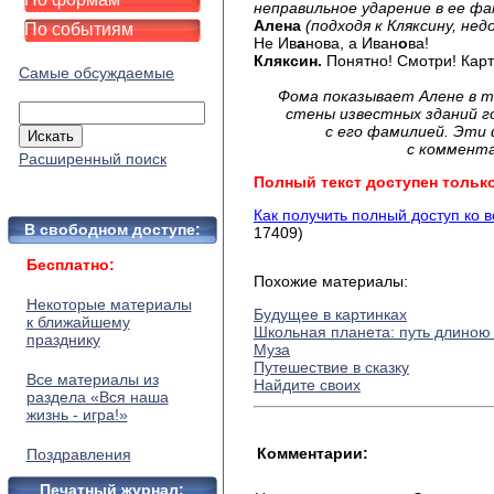
неправильное ударение в ее ф
Алена
(подходя к Кляксину, нед
По событиям
Не Ив
а
нова, а Иван
о
ва!
Кляксин.
Понятно! Смотри! Ка
Самые обсуждаемые
Фома показывает Алене в 
стены известных зданий 
с его фамилией. Эти
с коммента
Расширенный поиск
Полный текст доступен тольк
Как получить полный доступ ко 
В свободном доступе:
17409)
Бесплатно:
Похожие материалы:
Некоторые материалы
Будущее в картинках
к ближайшему
Школьная планета: путь длиною 
празднику
Муза
Путешествие в сказку
Все материалы из
Найдите своих
раздела «Вся наша
жизнь - игра!»
Комментарии:
Поздравления
Печатный журнал: