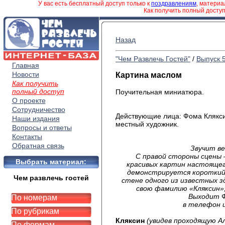
У вас есть бесплатный доступ только к
поздравлениям
, матери
Как получить полный досту
Назад
"Чем Развлечь Гостей"
/
Выпуск 
Главная
Новости
Картина маслом
Как получить
полный доступ
Поучительная миниатюра.
О проекте
Сотрудничество
Действующие лица: Фома Клякси
Наши издания
местный художник.
Вопросы и ответы
Контакты
Обратная связь
Звучит ве
С правой стороны сцены 
Выбрать материал:
красивых картин настоящего
демонстрируется короткий 
Чем развлечь гостей
стене одного из известных з
свою фамилию «Кляксин»,
Выходит Ф
По номерам
в телефон 
По рубрикам
Кляксин
(увидев проходящую Ал
По формам