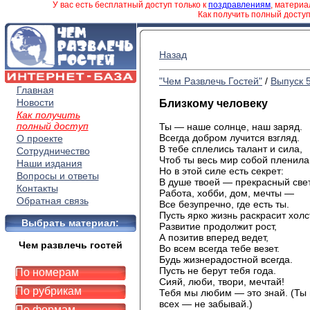
У вас есть бесплатный доступ только к
поздравлениям
, матери
Как получить полный досту
Назад
"Чем Развлечь Гостей"
/
Выпуск 
Главная
Новости
Близкому человеку
Как получить
полный доступ
Ты — наше солнце, наш заряд.
Всегда добром лучится взгляд.
О проекте
В тебе сплелись талант и сила,
Сотрудничество
Чтоб ты весь мир собой пленила
Наши издания
Но в этой силе есть секрет:
Вопросы и ответы
В душе твоей — прекрасный свет
Контакты
Работа, хобби, дом, мечты —
Обратная связь
Все безупречно, где есть ты.
Пусть ярко жизнь раскрасит холс
Выбрать материал:
Развитие продолжит рост,
А позитив вперед ведет,
Чем развлечь гостей
Во всем всегда тебе везет.
Будь жизнерадостной всегда.
Пусть не берут тебя года.
По номерам
Сияй, люби, твори, мечтай!
По рубрикам
Тебя мы любим — это знай. (Ты 
всех — не забывай.)
По формам