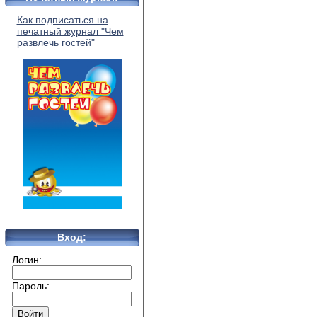
Как подписаться на
печатный журнал "Чем
развлечь гостей"
Вход:
Логин:
Пароль: