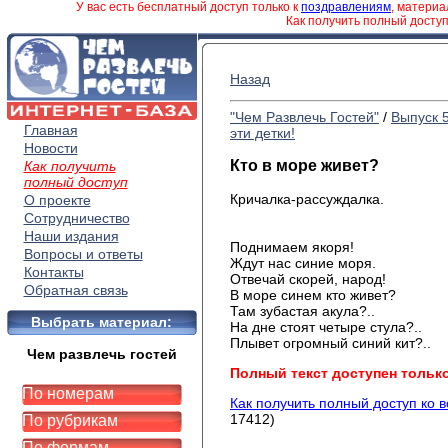
У вас есть бесплатный доступ только к
поздравлениям
, матери
Как получить полный досту
Назад
"Чем Развлечь Гостей"
/
Выпуск 
Главная
эти детки!
Новости
Кто в море живет?
Как получить
полный доступ
Кричалка-рассуждалка.
О проекте
Сотрудничество
Наши издания
Поднимаем якоря!
Вопросы и ответы
Ждут нас синие моря.
Контакты
Отвечай скорей, народ!
Обратная связь
В море синем кто живет?
Там зубастая акула?..
Выбрать материал:
На дне стоят четыре стула?..
Плывет огромный синий кит?..
Чем развлечь гостей
Полный текст доступен тольк
По номерам
Как получить полный доступ ко 
17412)
По рубрикам
По формам