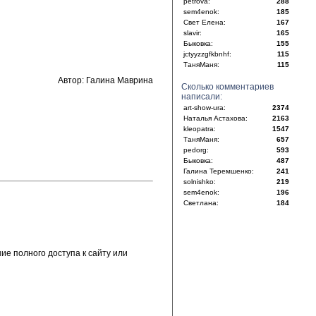
petrova:
288
sem4enok:
185
Свет Елена:
167
slavir:
165
Быковка:
155
jctyyzzgfkbnhf:
115
ТаняМаня:
115
Автор: Галина Маврина
Сколько комментариев
написали:
art-show-ura:
2374
Наталья Астахова:
2163
kleopatra:
1547
ТаняМаня:
657
pedorg:
593
Быковка:
487
Галина Теремшенко:
241
solnishko:
219
sem4enok:
196
Светлана:
184
е полного доступа к сайту или