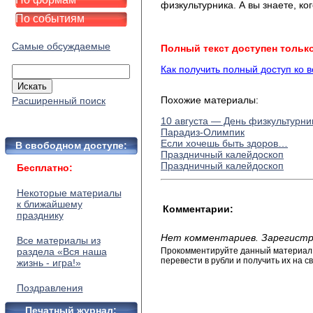
физкультурника. А вы знаете, ко
По событиям
Самые обсуждаемые
Полный текст доступен тольк
Как получить полный доступ ко 
Похожие материалы:
Расширенный поиск
10 августа — День физкультурни
Парадиз-Олимпик
Если хочешь быть здоров…
В свободном доступе:
Праздничный калейдоскоп
Праздничный калейдоскоп
Бесплатно:
Некоторые материалы
к ближайшему
Комментарии:
празднику
Нет комментариев. Зарегистр
Все материалы из
раздела «Вся наша
Прокомментируйте данный материал и
перевести в рубли и получить их на св
жизнь - игра!»
Поздравления
Печатный журнал: