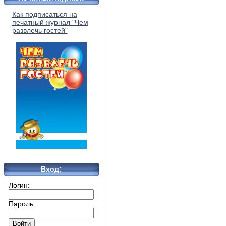
Как подписаться на
печатный журнал "Чем
развлечь гостей"
Вход:
Логин:
Пароль: