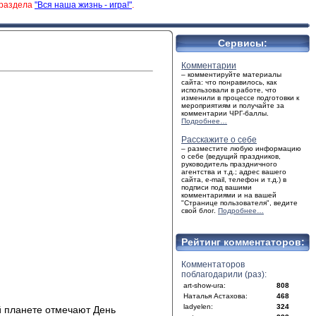
 раздела
"Вся наша жизнь - игра!"
.
Сервисы:
Комментарии
– комментируйте материалы
сайта: что понравилось, как
использовали в работе, что
изменили в процессе подготовки к
мероприятиям и получайте за
комментарии ЧРГ-баллы.
Подробнее…
Расскажите о себе
– разместите любую информацию
о себе (ведущий праздников,
руководитель праздничного
агентства и т.д.; адрес вашего
сайта, e-mail, телефон и т.д.) в
подписи под вашими
комментариями и на вашей
"Странице пользователя", ведите
свой блог.
Подробнее…
Рейтинг комментаторов:
Комментаторов
поблагодарили (раз):
art-show-ura:
808
Наталья Астахова:
468
ladyelen:
324
й планете отмечают День