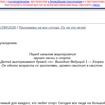
лько к
поздравлениям
, материалам
к ближайшим праздникам
и к материалам
Как получить полный доступ ко всем материалам базы смотрите
здесь
.
5(288)2026
/
Программы на все случаи. Ох уж эти детки!
ультурника.
Перед началом мероприятия
звучат песни о спорте.
Детей выстраивают буквой «п». Выходит Ведущий 1 — Егорка.
Он одного возраста со зрителями, громко свистит в свисток.
ачимый для каждого, кто любит спорт. Сегодня все люди на большо