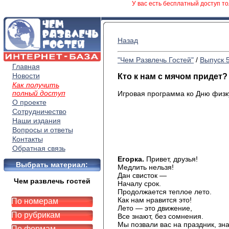
У вас есть бесплатный доступ то
Назад
"Чем Развлечь Гостей"
/
Выпуск 
Главная
Новости
Кто к нам с мячом придет?
Как получить
полный доступ
Игровая программа ко Дню физк
О проекте
Сотрудничество
Наши издания
Вопросы и ответы
Контакты
Обратная связь
Егорка.
Привет, друзья!
Выбрать материал:
Медлить нельзя!
Дан свисток —
Чем развлечь гостей
Началу срок.
Продолжается теплое лето.
Как нам нравится это!
По номерам
Лето — это движение,
По рубрикам
Все знают, без сомнения.
Мы позвали вас на праздник, зн
По формам