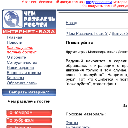
У вас есть бесплатный доступ только к
поздравлениям
, матери
Как получить полный досту
Назад
"Чем Развлечь Гостей"
/
Выпуск 
Главная
Новости
Пожалуйста
Как получить
полный доступ
Другие игры / Малоподвижные / Дошк
О проекте
Ведущий находится в середи
Сотрудничество
обращаясь к играющим с про
Наши издания
движения только в том случае
Вопросы и ответы
слово "пожалуйста". Например
Контакты
руки". Тот, кто ошибется и пов
Обратная связь
"пожалуйста", отдает фант.
Выбрать материал:
Чем развлечь гостей
За
По номерам
Похожие материалы:
По рубрикам
Фанты
Рифмоплеты
По формам