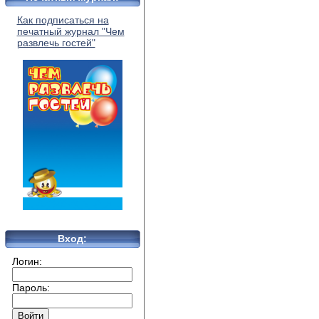
Как подписаться на
печатный журнал "Чем
развлечь гостей"
Вход:
Логин:
Пароль: