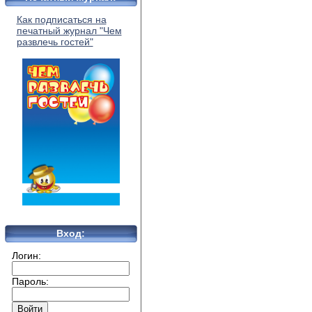
Как подписаться на
печатный журнал "Чем
развлечь гостей"
Вход:
Логин:
Пароль: