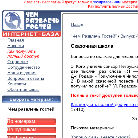
У вас есть бесплатный доступ только к
поздравлениям
, матери
Как получить полный досту
Назад
"Чем Развлечь Гостей"
/
Выпуск 
Главная
Новости
Сказочная школа
Как получить
полный доступ
Вопросы по сказкам для младшег
О проекте
1. Кого учитель синьор Петрушк
Сотрудничество
две тысячи раз слова «Я — 
Наши издания
Дж. Родари «Приключения Чипол
Вопросы и ответы
2. В какой сказочной повести
Контакты
получил по двойке? (Л. Гераски
Обратная связь
Полный текст доступен тольк
Выбрать материал:
Как получить полный доступ ко 
Чем развлечь гостей
17410)
За
По номерам
Похожие материалы:
По рубрикам
Хорошо ли вы знаете сказки?
По формам