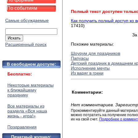
По событиям
Полный текст доступен тольк
Самые обсуждаемые
Как получить полный доступ ко 
17410)
За
Похожие материалы:
Расширенный поиск
Шоурум для праздников
Папуасы
Детский праздник в домашнем кр
В свободном доступе:
Исполнение мечты
Из варяг в греки
Бесплатно:
Некоторые материалы
к ближайшему
Комментарии:
празднику
Нет комментариев. Зарегистр
Все материалы из
раздела «Вся наша
Прокомментируйте данный материал 
можно потратить на получение полног
жизнь - игра!»
их на свой счет.
Подробнее о коммент
Поздравления
Печатный журнал: