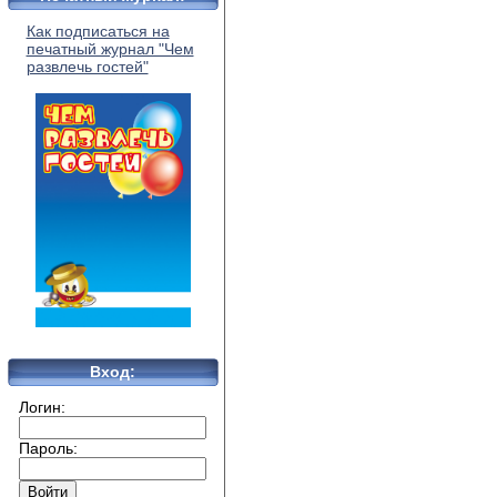
Как подписаться на
печатный журнал "Чем
развлечь гостей"
Вход:
Логин:
Пароль: