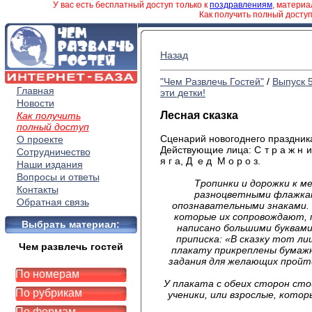
У вас есть бесплатный доступ только к
поздравлениям
, матери
Как получить полный досту
Назад
"Чем Развлечь Гостей"
/
Выпуск 
Главная
эти детки!
Новости
Лесная сказка
Как получить
полный доступ
Сценарий новогоднего праздника
О проекте
Действующие лица: С т р а ж н и к 
Сотрудничество
я г а, Д е д М о р о з.
Наши издания
Вопросы и ответы
Тропинки и дорожки к м
Контакты
разноцветными флажкам
Обратная связь
опознавательными знаками. 
которые их сопровождают, 
Выбрать материал:
написано большими буквами 
приписка: «В сказку тот ли
Чем развлечь гостей
плакату прикреплены бумажн
задания для желающих пройти
По номерам
У плаката с обеих сторон ст
По рубрикам
ученики, или взрослые, кот
По формам