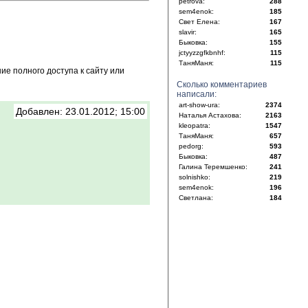
petrova:
288
sem4enok:
185
Свет Елена:
167
slavir:
165
Быковка:
155
jctyyzzgfkbnhf:
115
ТаняМаня:
115
е полного доступа к сайту или
Сколько комментариев
написали:
art-show-ura:
2374
Добавлен: 23.01.2012; 15:00
Наталья Астахова:
2163
kleopatra:
1547
ТаняМаня:
657
pedorg:
593
Быковка:
487
Галина Теремшенко:
241
solnishko:
219
sem4enok:
196
Светлана:
184