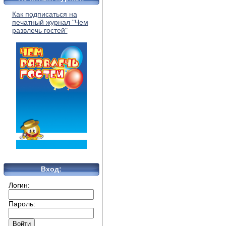
Как подписаться на
печатный журнал "Чем
развлечь гостей"
Вход:
Логин:
Пароль: