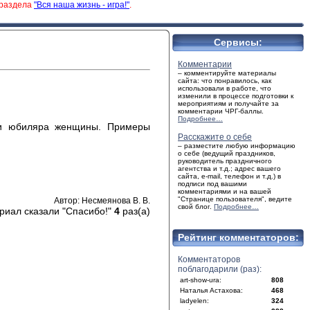
 раздела
"Вся наша жизнь - игра!"
.
Сервисы:
Комментарии
– комментируйте материалы
сайта: что понравилось, как
использовали в работе, что
изменили в процессе подготовки к
мероприятиям и получайте за
комментарии ЧРГ-баллы.
Подробнее…
ики юбиляра женщины. Примеры
Расскажите о себе
– разместите любую информацию
о себе (ведущий праздников,
руководитель праздничного
агентства и т.д.; адрес вашего
сайта, e-mail, телефон и т.д.) в
подписи под вашими
комментариями и на вашей
"Странице пользователя", ведите
Автор: Несмеянова В. В.
свой блог.
Подробнее…
риал сказали "Спасибо!"
4
раз(а)
Рейтинг комментаторов:
Комментаторов
поблагодарили (раз):
art-show-ura:
808
Наталья Астахова:
468
ladyelen:
324