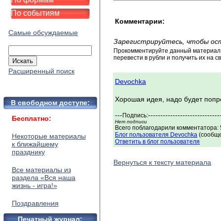
По событиям
Комментарии:
Самые обсуждаемые
Зарегистрируйтесь, чтобы ос
Прокомментируйте данный материал и
перевести в рубли и получить их на св
Расширенный поиск
Devochka
Хорошая идея, надо будет попр
В свободном доступе:
---
-----------------------------
Подпись:
Бесплатно:
Нет подписи
Всего поблагодарили комментатора: 5
Блог пользователя Devochka
(сообще
Некоторые материалы
Ответить в блог пользователя
к ближайшему
празднику
Вернуться к тексту материала
Все материалы из
раздела «Вся наша
жизнь - игра!»
Поздравления
Печатный журнал: