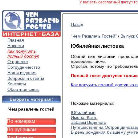
У вас есть бесплатный доступ то
Назад
"Чем Развлечь Гостей"
/
Выпуск 
Главная
Новости
Юбилейная листовка
Как получить
полный доступ
Общий вид листовки представ
приведены ниже.
О проекте
Строгая, потому что требовател
Сотрудничество
Наши издания
Полный текст доступен тольк
Вопросы и ответы
Контакты
Как получить полный доступ ко 
Обратная связь
Выбрать материал:
Похожие материалы:
Чем развлечь гостей
Юбилейные
Имена. Катя.
По номерам
Забавы Водяного
Путешествие на Остров динозав
По рубрикам
В день рождения бывшему учит
По формам