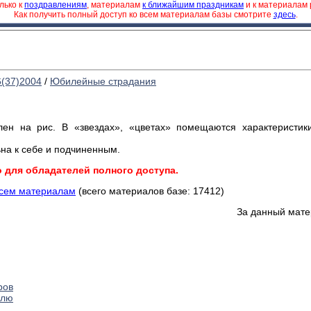
лько к
поздравлениям
, материалам
к ближайшим праздникам
и к материалам
Как получить полный доступ ко всем материалам базы смотрите
здесь
.
6(37)2004
/
Юбилейные страдания
лен на рис. В «звездах», «цветах» помещаются характерис­т
ьна к себе и подчиненным.
о для обладателей полного доступа.
всем материалам
(всего материалов базе: 17412)
За данный мате
ров
елю