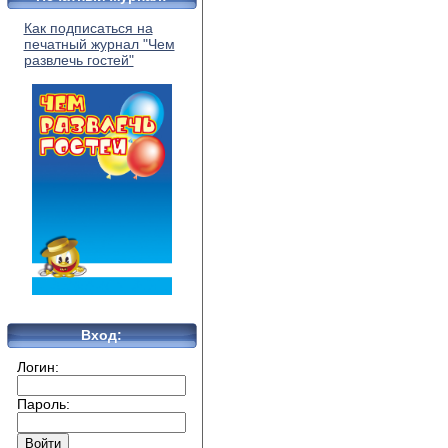
Как подписаться на
печатный журнал "Чем
развлечь гостей"
Вход:
Логин:
Пароль: