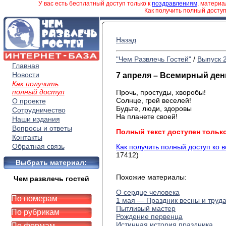
У вас есть бесплатный доступ только к
поздравлениям
, матери
Как получить полный досту
Назад
"Чем Развлечь Гостей"
/
Выпуск 
Главная
Новости
7 апреля – Всемирный ден
Как получить
полный доступ
Прочь, простуды, хворобы!
Солнце, грей веселей!
О проекте
Будьте, люди, здоровы
Сотрудничество
На планете своей!
Наши издания
Вопросы и ответы
Полный текст доступен тольк
Контакты
Обратная связь
Как получить полный доступ ко 
17412)
Выбрать материал:
Похожие материалы:
Чем развлечь гостей
О сердце человека
По номерам
1 мая — Праздник весны и труд
Пытливый мастер
По рубрикам
Рождение первенца
Истинная история праздника
По формам