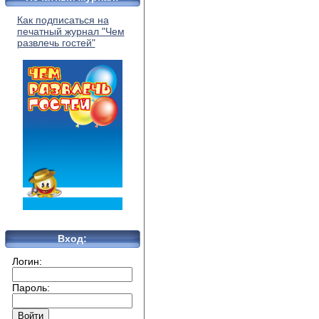
Как подписаться на
печатный журнал "Чем
развлечь гостей"
Вход:
Логин:
Пароль: