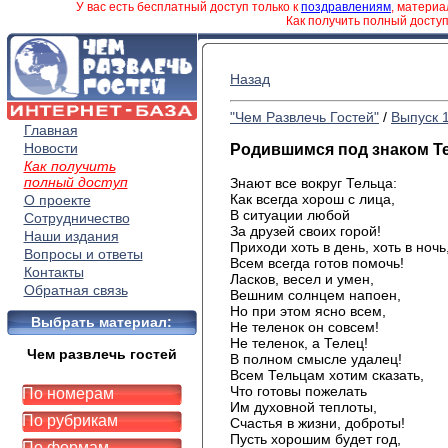
У вас есть бесплатный доступ только к
поздравлениям
, матери
Как получить полный досту
Назад
"Чем Развлечь Гостей"
/
Выпуск 
Главная
Новости
Родившимся под знаком Т
Как получить
полный доступ
Знают все вокруг Тельца:
Как всегда хорош с лица,
О проекте
В ситуации любой
Сотрудничество
За друзей своих горой!
Наши издания
Приходи хоть в день, хоть в ночь
Вопросы и ответы
Всем всегда готов помочь!
Контакты
Ласков, весел и умен,
Обратная связь
Вешним солнцем напоен,
Но при этом ясно всем,
Выбрать материал:
Не теленок он совсем!
Не теленок, а Телец!
Чем развлечь гостей
В полном смысле удалец!
Всем Тельцам хотим сказать,
Что готовы пожелать
По номерам
Им духовной теплоты,
По рубрикам
Счастья в жизни, доброты!
Пусть хорошим будет год,
По формам