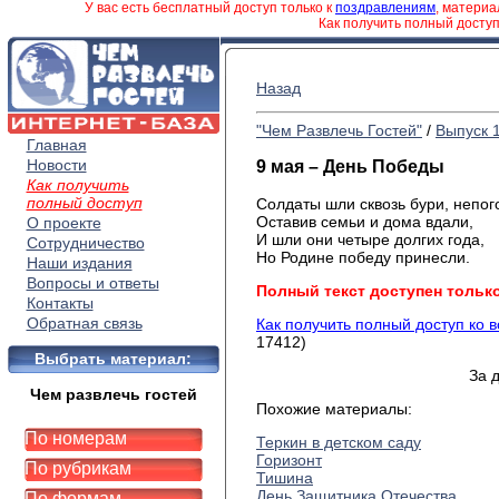
У вас есть бесплатный доступ только к
поздравлениям
, матери
Как получить полный досту
Назад
"Чем Развлечь Гостей"
/
Выпуск 
Главная
Новости
9 мая – День Победы
Как получить
полный доступ
Солдаты шли сквозь бури, непог
Оставив семьи и дома вдали,
О проекте
И шли они четыре долгих года,
Сотрудничество
Но Родине победу принесли.
Наши издания
Вопросы и ответы
Полный текст доступен тольк
Контакты
Обратная связь
Как получить полный доступ ко 
17412)
Выбрать материал:
За 
Чем развлечь гостей
Похожие материалы:
По номерам
Теркин в детском саду
Горизонт
По рубрикам
Тишина
День Защитника Отечества
По формам