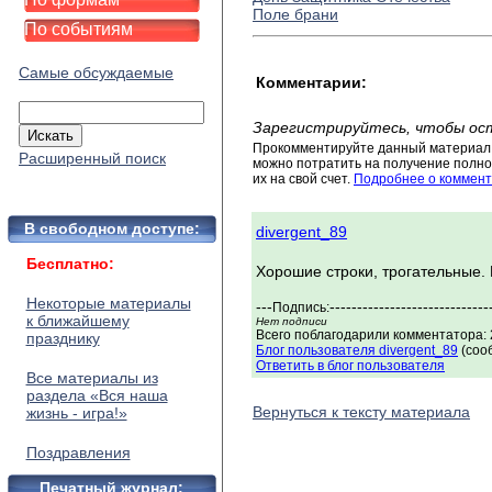
Поле брани
По событиям
Самые обсуждаемые
Комментарии:
Зарегистрируйтесь, чтобы ос
Прокомментируйте данный материал 
Расширенный поиск
можно потратить на получение полног
их на свой счет.
Подробнее о коммент
В свободном доступе:
divergent_89
Бесплатно:
Хорошие строки, трогательные.
Некоторые материалы
---
-----------------------------
Подпись:
к ближайшему
Нет подписи
Всего поблагодарили комментатора: 2
празднику
Блог пользователя divergent_89
(соо
Ответить в блог пользователя
Все материалы из
раздела «Вся наша
Вернуться к тексту материала
жизнь - игра!»
Поздравления
Печатный журнал: