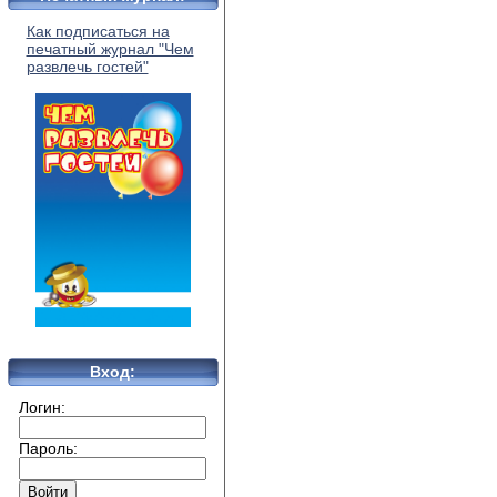
Как подписаться на
печатный журнал "Чем
развлечь гостей"
Вход:
Логин:
Пароль: