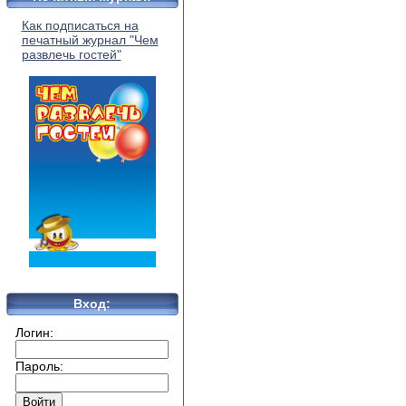
Как подписаться на
печатный журнал "Чем
развлечь гостей"
Вход:
Логин:
Пароль: