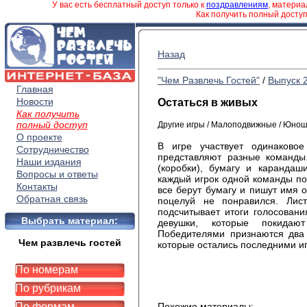
У вас есть бесплатный доступ только к
поздравлениям
, матери
Как получить полный досту
Назад
"Чем Развлечь Гостей"
/
Выпуск 
Главная
Новости
Остаться в живых
Как получить
полный доступ
Другие игры / Малоподвижные / Юно
О проекте
В игре участвует одинаково
Сотрудничество
представ­ляют разные команды
Наши издания
(коробки), бумагу и каранда
Вопросы и ответы
каждый игрок одной команды по
Контакты
все берут бумагу и пишут имя о
Обратная связь
поцелуй не понравился. Ли
подсчитывает итоги голосован
Выбрать материал:
девушки, которые покидают
Победителями признаются два
Чем развлечь гостей
которые остались последними и
По номерам
По рубрикам
По формам
Похожие материалы: