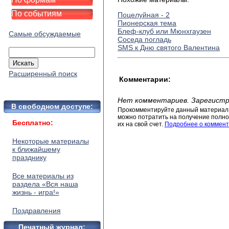
По событиям
Поцелуйная - 2
Пионерская тема
Блеф-клуб или Мюнхгаузен
Самые обсуждаемые
Соседа погладь
SMS к Дню святого Валентина
Расширенный поиск
Комментарии:
Нет комментариев. Зарегистр
В свободном доступе:
Прокомментируйте данный материал 
можно потратить на получение полног
Бесплатно:
их на свой счет.
Подробнее о коммент
Некоторые материалы
к ближайшему
празднику
Все материалы из
раздела «Вся наша
жизнь - игра!»
Поздравления
Печатный журнал: