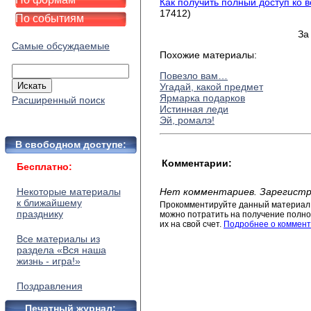
Как получить полный доступ ко 
17412)
По событиям
За
Самые обсуждаемые
Похожие материалы:
Повезло вам…
Угадай, какой предмет
Ярмарка подарков
Расширенный поиск
Истинная леди
Эй, ромалэ!
В свободном доступе:
Комментарии:
Бесплатно:
Некоторые материалы
Нет комментариев. Зарегистр
к ближайшему
Прокомментируйте данный материал 
празднику
можно потратить на получение полног
их на свой счет.
Подробнее о коммент
Все материалы из
раздела «Вся наша
жизнь - игра!»
Поздравления
Печатный журнал: