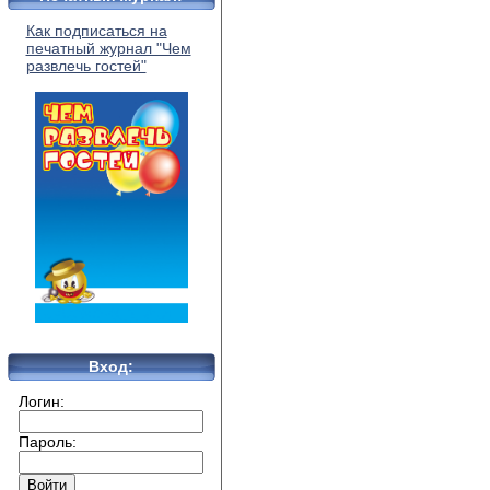
Как подписаться на
печатный журнал "Чем
развлечь гостей"
Вход:
Логин:
Пароль: