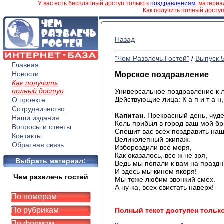
У вас есть бесплатный доступ только к
поздравлениям
, матери
Как получить полный досту
Назад
"Чем Развлечь Гостей"
/
Выпуск 
Главная
Новости
Морское поздравление
Как получить
полный доступ
Универсальное поздравление к 
Действующие лица: К а п и т а н, Ю 
О проекте
Сотрудничество
Капитан
.
Прекрасный день, чуде
Наши издания
Коль
прибыл в город ваш мой бри
Вопросы и ответы
Спешит
вас всех поздравить
на
Контакты
Великолепный
экипаж.
Обратная связь
Избороздили
все моря,
Как
оказалось, все ж не зря,
Выбрать материал:
Ведь
мы попали к вам на
праздн
И
здесь мы кинем якоря!
Чем развлечь гостей
Мы
тоже любим звонкий смех.
А
ну-ка, всех свистать наверх!
По номерам
По рубрикам
Полный текст доступен тольк
По формам