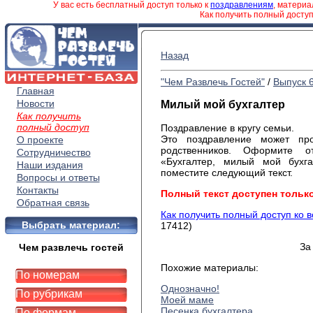
У вас есть бесплатный доступ только к
поздравлениям
, матери
Как получить полный досту
Назад
"Чем Развлечь Гостей"
/
Выпуск 
Главная
Новости
Милый мой бухгалтер
Как получить
полный доступ
Поздравление
в кругу семьи.
Это
поздравление может про
О проекте
родственников. Оформите о
Сотрудничество
«Бухгалтер, милый мой бухга
Наши издания
поместите следующий текст
.
Вопросы и ответы
Контакты
Полный текст доступен тольк
Обратная связь
Как получить полный доступ ко 
Выбрать материал:
17412)
За
Чем развлечь гостей
Похожие материалы:
По номерам
Однозначно!
По рубрикам
Моей маме
Песенка бухгалтера
По формам