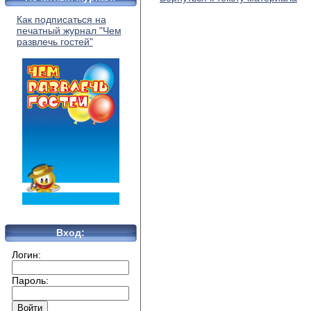
Как подписаться на
печатный журнал "Чем
развлечь гостей"
Вход:
Логин:
Пароль: