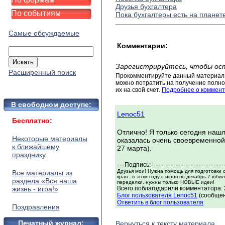
Друзья бухгалтера
По событиям
Пока бухгалтеры есть на планет
Самые обсуждаемые
Комментарии:
Зарегистрируйтесь, чтобы ос
Расширенный поиск
Прокомментируйте данный материал 
можно потратить на получение полног
их на свой счет.
Подробнее о коммент
В свободном доступе:
Lenoc51
Бесплатно:
Отлично! Я только сегодня нашла
Некоторые материалы
оказалась очень своевременной
к ближайшему
27 марта).
празднику
---
-----------------------------
Подпись:
Друзья мои! Нужна помощь для подготовки 
Все материалы из
края - в этом году с июня по декабрь 7 юби
раздела «Вся наша
переделки, нужны только НОВЫЕ идеи!
жизнь - игра!»
Всего поблагодарили комментатора: 2
Блог пользователя Lenoc51
(сообщен
Ответить в блог пользователя
Поздравления
Печатный журнал:
Вернуться к тексту материала