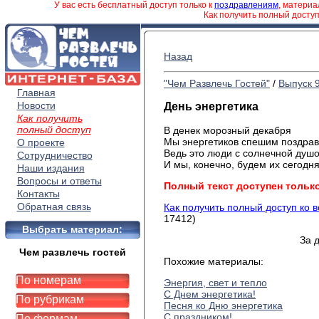
У вас есть бесплатный доступ только к
поздравлениям
, матери
Как получить полный досту
Назад
"Чем Развлечь Гостей"
/
Выпуск 
Главная
Новости
День энергетика
Как получить
полный доступ
В
денек морозный
декабря
Мы
энергетиков спешим поздрав
О проекте
Ведь
это люди с солнечной душо
Сотрудничество
И
мы, конечно, будем их сегодня
Наши издания
Вопросы и ответы
Полный текст доступен тольк
Контакты
Обратная связь
Как получить полный доступ ко 
17412)
Выбрать материал:
За 
Чем развлечь гостей
Похожие материалы:
По номерам
Энергия, свет и тепло
С Днем энергетика!
По рубрикам
Песня ко Дню энергетика
С праздником!
По формам