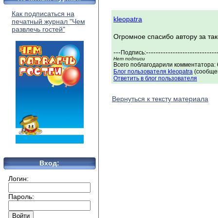
Как подписаться на
kleopatra
печатный журнал "Чем
развлечь гостей"
Огромное спасибо автору за та
---
-----------------------------
Подпись:
Нет подписи
Всего поблагодарили комментатора: 
Блог пользователя kleopatra
(сообщен
Ответить в блог пользователя
Вернуться к тексту материала
Вход:
Логин:
Пароль: