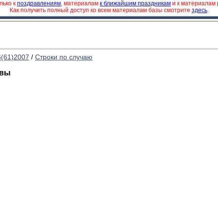
лько к
поздравлениям
, материалам
к ближайшим праздникам
и к материалам
Как получить полный доступ ко всем материалам базы смотрите
здесь
.
6(61)2007
/
Строки по случаю
евы