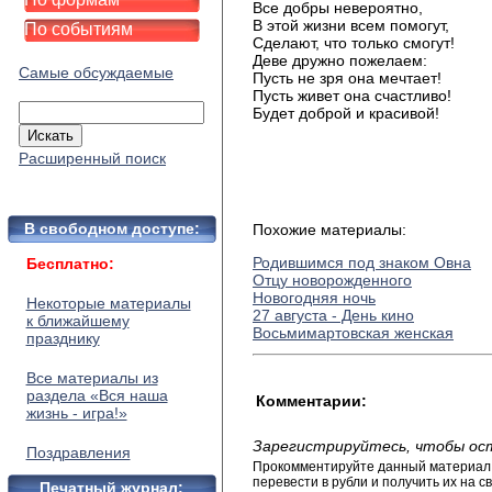
Все
добры невероятно,
В
этой жизни всем помогут,
По событиям
Сделают
, что только смогут!
Деве
дружно пожелаем:
Самые обсуждаемые
Пусть
не зря она мечтает!
Пусть
живет она счастливо!
Будет
доброй и красивой!
Расширенный поиск
В свободном доступе:
Похожие материалы:
Родившимся под знаком Овна
Бесплатно:
Отцу новорожденного
Новогодняя ночь
Некоторые материалы
27 августа - День кино
к ближайшему
Восьмимартовская женская
празднику
Все материалы из
раздела «Вся наша
Комментарии:
жизнь - игра!»
Зарегистрируйтесь, чтобы ос
Поздравления
Прокомментируйте данный материал и
перевести в рубли и получить их на св
Печатный журнал: