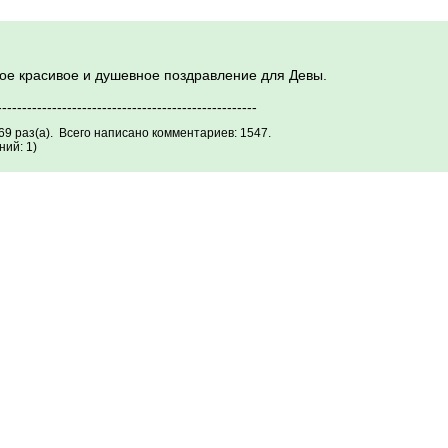
кое красивое и душевное поздравление для Девы.
----------------------------------------------------
69 раз(а). Всего написано комментариев: 1547.
ий: 1)