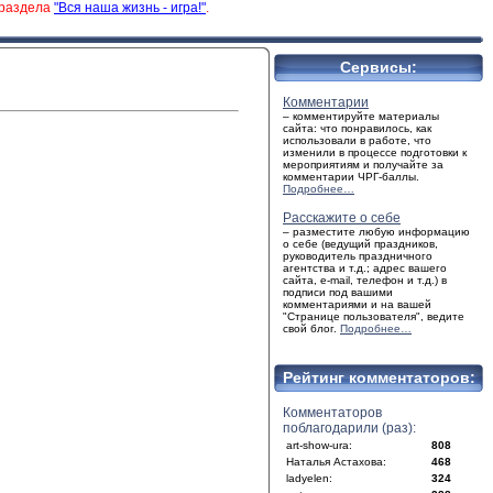
 раздела
"Вся наша жизнь - игра!"
.
Сервисы:
Комментарии
– комментируйте материалы
сайта: что понравилось, как
использовали в работе, что
изменили в процессе подготовки к
мероприятиям и получайте за
комментарии ЧРГ-баллы.
Подробнее…
Расскажите о себе
– разместите любую информацию
о себе (ведущий праздников,
руководитель праздничного
агентства и т.д.; адрес вашего
сайта, e-mail, телефон и т.д.) в
подписи под вашими
комментариями и на вашей
"Странице пользователя", ведите
свой блог.
Подробнее…
Рейтинг комментаторов:
Комментаторов
поблагодарили (раз):
art-show-ura:
808
Наталья Астахова:
468
ladyelen:
324