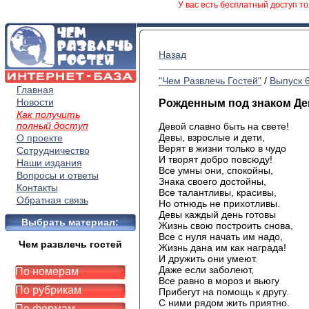
У вас есть бесплатный доступ то
Назад
"Чем Развлечь Гостей"
/
Выпуск 
Главная
Новости
Рожденным под знаком Д
Как получить
полный доступ
Девой
славно быть на свете!
Девы
, взрослые и дети,
О проекте
Верят
в жизни только в
чудо
Сотрудничество
И
творят добро повсюду!
Наши издания
Все
умны они, спокойны,
Вопросы и ответы
Знака
своего достойны,
Контакты
Все
талантливы, красивы,
Обратная связь
Но
отнюдь не прихотливы.
Девы
каждый день
готовы
Выбрать материал:
Жизнь
свою построить снова,
Все
с нуля начать им надо,
Чем развлечь гостей
Жизнь
дана им как награда!
И
дружить они умеют.
Даже
если заболеют,
По номерам
Все
равно в мороз и
вьюгу
По рубрикам
Прибегут
на помощь к другу.
С
ними рядом жить приятно.
По формам