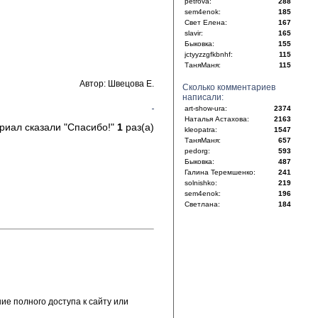
petrova:
288
sem4enok:
185
Свет Елена:
167
slavir:
165
Быковка:
155
jctyyzzgfkbnhf:
115
ТаняМаня:
115
Автор: Швецова Е.
Сколько комментариев
написали:
art-show-ura:
2374
Наталья Астахова:
2163
риал сказали "Спасибо!"
1
раз(а)
kleopatra:
1547
ТаняМаня:
657
pedorg:
593
Быковка:
487
Галина Теремшенко:
241
solnishko:
219
sem4enok:
196
Светлана:
184
е полного доступа к сайту или