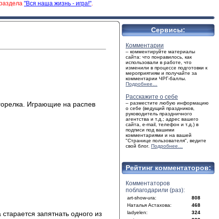
 раздела
"Вся наша жизнь - игра!"
.
Сервисы:
Комментарии
– комментируйте материалы
сайта: что понравилось, как
использовали в работе, что
изменили в процессе подготовки к
мероприятиям и получайте за
комментарии ЧРГ-баллы.
Подробнее…
Расскажите о себе
 горелка. Играющие на распев
– разместите любую информацию
о себе (ведущий праздников,
руководитель праздничного
агентства и т.д.; адрес вашего
сайта, e-mail, телефон и т.д.) в
подписи под вашими
комментариями и на вашей
"Странице пользователя", ведите
свой блог.
Подробнее…
Рейтинг комментаторов:
Комментаторов
поблагодарили (раз):
art-show-ura:
808
Наталья Астахова:
468
 старается запятнать одного из
ladyelen:
324