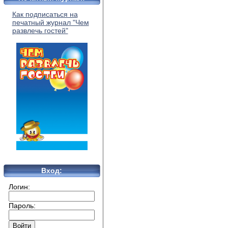
Как подписаться на
печатный журнал "Чем
развлечь гостей"
Вход:
Логин:
Пароль: