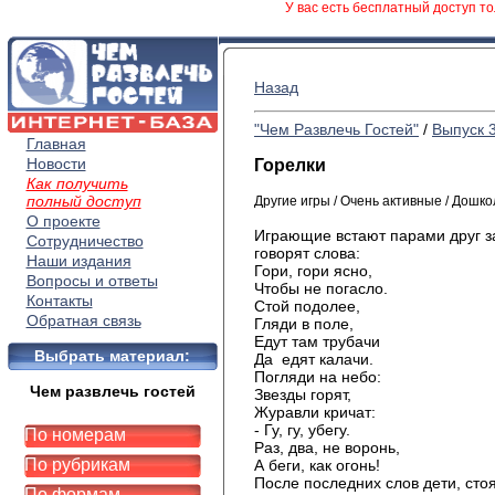
У вас есть бесплатный доступ то
Назад
"Чем Развлечь Гостей"
/
Выпуск 
Главная
Новости
Горелки
Как получить
полный доступ
Другие игры / Очень активные / Дошк
О проекте
Играющие встают парами друг за
Сотрудничество
говорят слова:
Наши издания
Гори, гори ясно,
Вопросы и ответы
Чтобы не погасло.
Контакты
Стой подолее,
Обратная связь
Гляди в поле,
Едут там трубачи
Выбрать материал:
Да едят калачи.
Погляди на небо:
Чем развлечь гостей
Звезды горят,
Журавли кричат:
- Гу, гу, убегу.
По номерам
Раз, два, не воронь,
По рубрикам
А беги, как огонь!
После последних слов дети, стоя
По формам