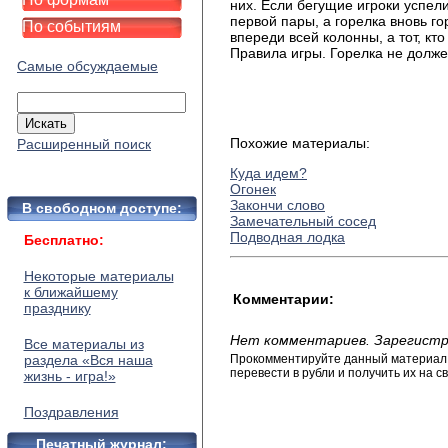
них. Если бегущие игроки успели
первой пары, а горелка вновь го
По событиям
впереди всей колонны, а тот, кто
Правила игры. Горелка не долже
Самые обсуждаемые
Похожие материалы:
Расширенный поиск
Куда идем?
Огонек
Закончи слово
В свободном доступе:
Замечательный сосед
Подводная лодка
Бесплатно:
Некоторые материалы
к ближайшему
Комментарии:
празднику
Нет комментариев. Зарегистр
Все материалы из
раздела «Вся наша
Прокомментируйте данный материал и
перевести в рубли и получить их на св
жизнь - игра!»
Поздравления
Печатный журнал: