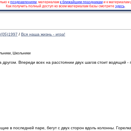
лько к
поздравлениям
, материалам
к ближайшим праздникам
и к материалам
Как получить полный доступ ко всем материалам базы смотрите
здесь
.
3(05)1997
/
Вся наша жизнь - игра!
ольники, Школьники
 другом. Впереди всех на расстоянии двух шагов стоит водящий -
щие в последней паре, бегут с двух сторон вдоль колонны. Горелка