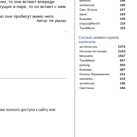
petrova:
288
них, то они встают впереди
sem4enok:
185
гущих в паре, то он встает с ним
Свет Елена:
167
slavir:
165
ко они пробегут мимо него.
Быковка:
155
Автор: Не указан
jctyyzzgfkbnhf:
115
ТаняМаня:
115
Сколько комментариев
написали:
art-show-ura:
2374
Наталья Астахова:
2163
kleopatra:
1547
ТаняМаня:
657
pedorg:
593
Быковка:
487
Галина Теремшенко:
241
solnishko:
219
sem4enok:
196
Светлана:
184
е полного доступа к сайту или