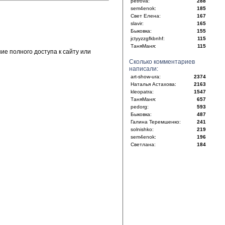
petrova:
288
sem4enok:
185
Свет Елена:
167
slavir:
165
Быковка:
155
jctyyzzgfkbnhf:
115
ТаняМаня:
115
е полного доступа к сайту или
Сколько комментариев
написали:
art-show-ura:
2374
Наталья Астахова:
2163
kleopatra:
1547
ТаняМаня:
657
pedorg:
593
Быковка:
487
Галина Теремшенко:
241
solnishko:
219
sem4enok:
196
Светлана:
184