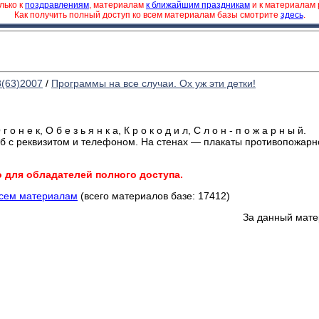
лько к
поздравлениям
, материалам
к ближайшим праздникам
и к материалам
Как получить полный доступ ко всем материалам базы смотрите
здесь
.
8(63)2007
/
Программы на все случаи. Ох уж эти детки!
г о н е к, О б е з ь я н к а, К р о к о д и л, С л о н - п о ж а р н ы й.
 с реквизитом и телефоном. На стенах — плакаты противопожарной
о для обладателей полного доступа.
всем материалам
(всего материалов базе: 17412)
За данный мате