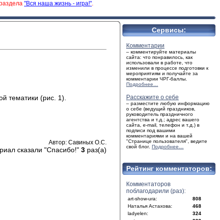
 раздела
"Вся наша жизнь - игра!"
.
Сервисы:
Комментарии
– комментируйте материалы
сайта: что понравилось, как
использовали в работе, что
изменили в процессе подготовки к
мероприятиям и получайте за
комментарии ЧРГ-баллы.
Подробнее…
 тематики (рис. 1).
Расскажите о себе
– разместите любую информацию
о себе (ведущий праздников,
руководитель праздничного
агентства и т.д.; адрес вашего
сайта, e-mail, телефон и т.д.) в
подписи под вашими
комментариями и на вашей
"Странице пользователя", ведите
Автор: Савиных О.С.
свой блог.
Подробнее…
риал сказали "Спасибо!"
3
раз(а)
Рейтинг комментаторов:
Комментаторов
поблагодарили (раз):
art-show-ura:
808
Наталья Астахова:
468
ladyelen:
324