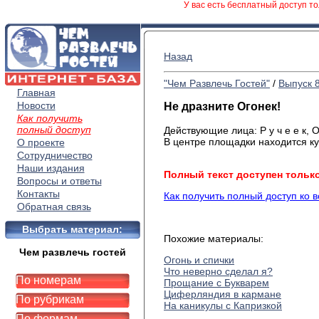
У вас есть бесплатный доступ то
Назад
"Чем Развлечь Гостей"
/
Выпуск 
Главная
Новости
Не дразните Огонек!
Как получить
полный доступ
Действующие
лица: Р у ч е е к, О 
В
центре площадки находится куб
О проекте
Сотрудничество
Наши издания
Полный текст доступен тольк
Вопросы и ответы
Контакты
Как получить полный доступ ко 
Обратная связь
Выбрать материал:
Похожие материалы:
Чем развлечь гостей
Огонь и спички
Что неверно сделал я?
По номерам
Прощание с Букварем
Циферляндия в кармане
По рубрикам
На каникулы с Капризкой
По формам