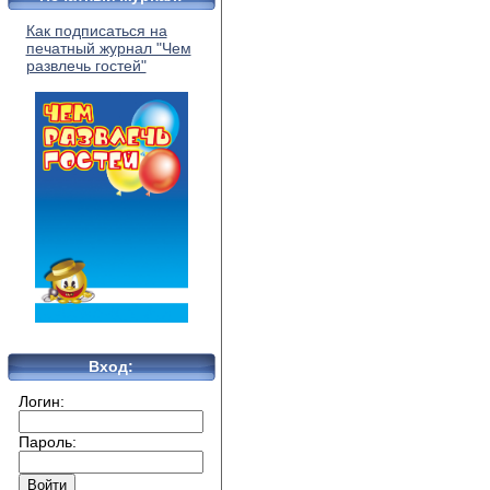
Как подписаться на
печатный журнал "Чем
развлечь гостей"
Вход:
Логин:
Пароль: