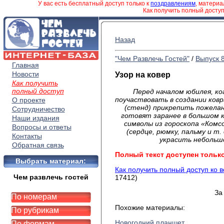
У вас есть бесплатный доступ только к
поздравлениям
, матери
Как получить полный досту
Назад
"Чем Развлечь Гостей"
/
Выпуск 
Главная
Новости
Узор на ковер
Как получить
полный доступ
Перед началом юбилея, к
поучаствовать в создании ковр
О проекте
(стенд) прикрепить пожелан
Сотрудничество
готовят заранее в большом к
Наши издания
символы из гороскопа «Комс
Вопросы и ответы
(сердце, рюмку, пальму и т
Контакты
украсить небольшо
Обратная связь
Полный текст доступен тольк
Выбрать материал:
Как получить полный доступ ко 
Чем развлечь гостей
17412)
За
По номерам
Похожие материалы:
По рубрикам
Новогодний планшет
По формам