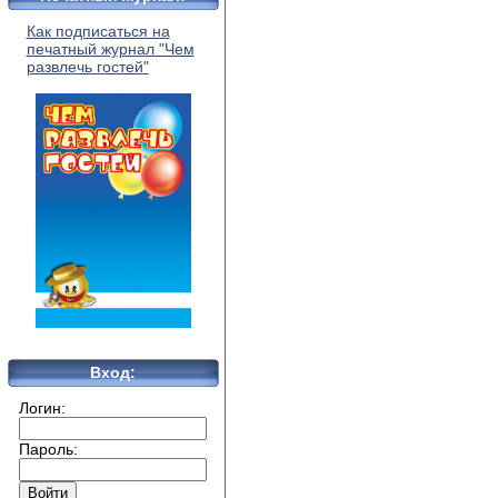
Как подписаться на
печатный журнал "Чем
развлечь гостей"
Вход:
Логин:
Пароль: