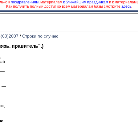
лько к
поздравлениям
, материалам
к ближайшим праздникам
и к материалам
Как получить полный доступ ко всем материалам базы смотрите
здесь
.
8(63)2007
/
Строки по случаю
нязь, правитель".)
,
й
а —
 —
ли,
ли,