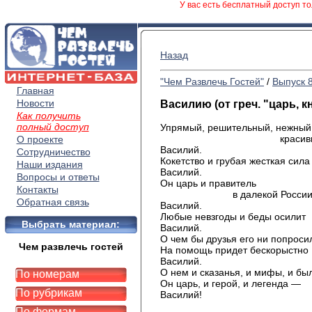
У вас есть бесплатный доступ то
Назад
"Чем Развлечь Гостей"
/
Выпуск 
Главная
Новости
Василию (от греч. "царь, к
Как получить
полный доступ
Упрямый, решительный, нежный
красивы
О проекте
Василий.
Сотрудничество
Кокетство и грубая жесткая сил
Наши издания
Василий.
Вопросы и ответы
Он царь и правитель
Контакты
в далекой России
Обратная связь
Василий.
Любые невзгоды и беды осилит
Выбрать материал:
Василий.
О чем бы друзья его ни попроси
Чем развлечь гостей
На помощь придет бескорыстно
Василий.
О нем и сказанья, и мифы, и бы
По номерам
Он царь, и герой, и легенда —
По рубрикам
Василий!
По формам