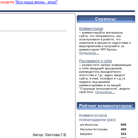
 раздела
"Вся наша жизнь - игра!"
.
Сервисы:
Комментарии
– комментируйте материалы
сайта: что понравилось, как
использовали в работе, что
изменили в процессе подготовки к
мероприятиям и получайте за
комментарии ЧРГ-баллы.
Подробнее…
Расскажите о себе
– разместите любую информацию
о себе (ведущий праздников,
руководитель праздничного
агентства и т.д.; адрес вашего
сайта, e-mail, телефон и т.д.) в
подписи под вашими
комментариями и на вашей
"Странице пользователя", ведите
свой блог.
Подробнее…
Рейтинг комментаторов:
Комментаторов
поблагодарили (раз):
art-show-ura:
808
Наталья Астахова:
468
ladyelen:
324
Автор: Лаптева Г.В.