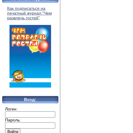
Как подписаться на
печатный журнал "Чем
развлечь гостей"
Вход:
Логин:
Пароль: