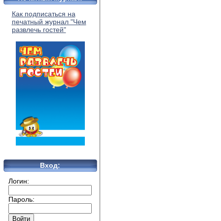
Как подписаться на
печатный журнал "Чем
развлечь гостей"
Вход:
Логин:
Пароль: