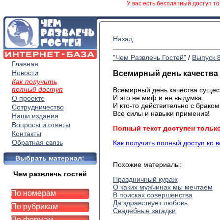
У вас есть бесплатный доступ то
Назад
"Чем Развлечь Гостей"
/
Выпуск 
Главная
Новости
Всемирный день качества
Как получить
полный доступ
Всемирный
день качества сущес
И
это не миф и не выдумка.
О проекте
И
кто-то действительно с браком
Сотрудничество
Все
силы и навыки применив!
Наши издания
Вопросы и ответы
Полный текст доступен тольк
Контакты
Обратная связь
Как получить полный доступ ко 
Выбрать материал:
Похожие материалы:
Чем развлечь гостей
Праздничный кураж
О каких мужчинах мы мечтаем
По номерам
В поисках совершенства
Да здравствует любовь
По рубрикам
Свадебные загадки
По формам