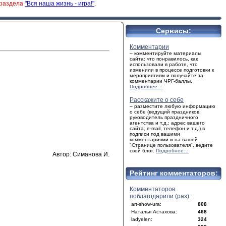
 раздела
"Вся наша жизнь - игра!"
.
Сервисы:
Комментарии
– комментируйте материалы
сайта: что понравилось, как
использовали в работе, что
изменили в процессе подготовки к
мероприятиям и получайте за
комментарии ЧРГ-баллы.
Подробнее…
Расскажите о себе
– разместите любую информацию
о себе (ведущий праздников,
руководитель праздничного
агентства и т.д.; адрес вашего
сайта, e-mail, телефон и т.д.) в
подписи под вашими
комментариями и на вашей
"Странице пользователя", ведите
свой блог.
Подробнее…
Автор: Симанова И.
Рейтинг комментаторов:
Комментаторов
поблагодарили (раз):
art-show-ura:
808
Наталья Астахова:
468
ladyelen:
324