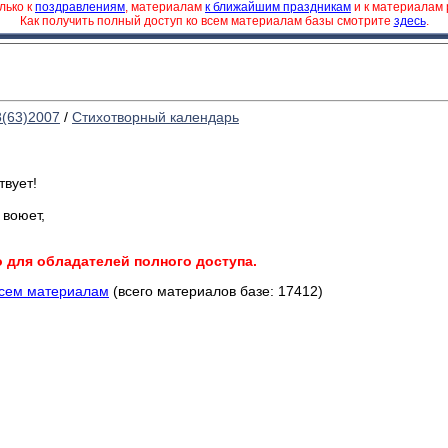
лько к
поздравлениям
, материалам
к ближайшим праздникам
и к материалам
Как получить полный доступ ко всем материалам базы смотрите
здесь
.
8(63)2007
/
Стихотворный календарь
твует!
 воюет,
о для обладателей полного доступа.
всем материалам
(всего материалов базе: 17412)