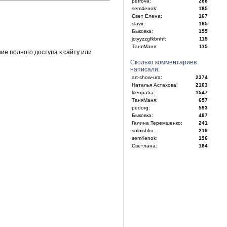
petrova:
288
sem4enok:
185
Свет Елена:
167
slavir:
165
Быковка:
155
jctyyzzgfkbnhf:
115
ТаняМаня:
115
е полного доступа к сайту или
Сколько комментариев
написали:
art-show-ura:
2374
Наталья Астахова:
2163
kleopatra:
1547
ТаняМаня:
657
pedorg:
593
Быковка:
487
Галина Теремшенко:
241
solnishko:
219
sem4enok:
196
Светлана:
184