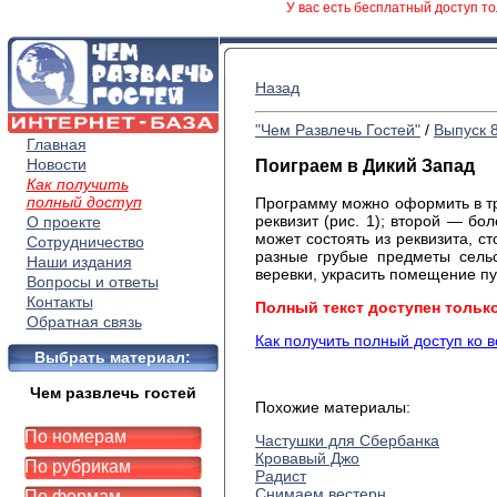
У вас есть бесплатный доступ то
Назад
"Чем Развлечь Гостей"
/
Выпуск 
Главная
Новости
Поиграем в Дикий Запад
Как получить
полный доступ
Программу можно оформить в тр
реквизит (рис. 1); второй — бол
О проекте
может состоять из реквизита, с
Сотрудничество
разные грубые предметы сель
Наши издания
веревки, украсить помещение пу
Вопросы и ответы
Контакты
Полный текст доступен тольк
Обратная связь
Как получить полный доступ ко 
Выбрать материал:
Чем развлечь гостей
Похожие материалы:
По номерам
Частушки для Сбербанка
Кровавый Джо
По рубрикам
Радист
Снимаем вестерн
По формам