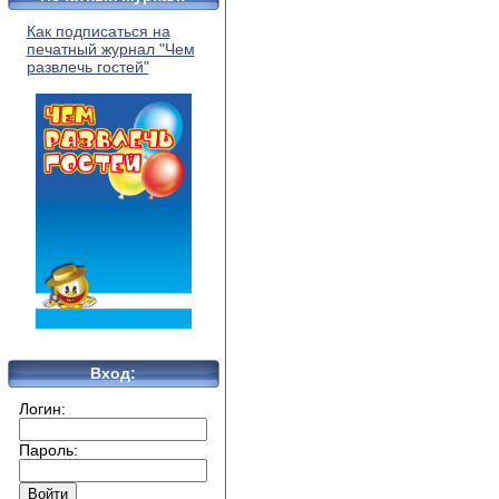
Как подписаться на
печатный журнал "Чем
развлечь гостей"
Вход:
Логин:
Пароль: