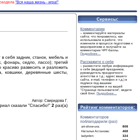
 раздела
"Вся наша жизнь - игра!"
.
Сервисы:
Комментарии
– комментируйте материалы
сайта: что понравилось, как
использовали в работе, что
изменили в процессе подготовки к
мероприятиям и получайте за
комментарии ЧРГ-баллы.
Подробнее…
 себя задник, станок, мебель и
, фонарь, седло, лассо); третий
Расскажите о себе
– разместите любую информацию
о красиво развесить и разложить
о себе (ведущий праздников,
, ковшики, деревянные шесты,
руководитель праздничного
агентства и т.д.; адрес вашего
сайта, e-mail, телефон и т.д.) в
подписи под вашими
комментариями и на вашей
"Странице пользователя", ведите
свой блог.
Подробнее…
Автор: Свиридова Г.
риал сказали "Спасибо!"
2
раз(а)
Рейтинг комментаторов:
Комментаторов
поблагодарили (раз):
art-show-ura:
808
Наталья Астахова:
468
ladyelen:
324