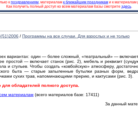
лько к
поздравлениям
, материалам
к ближайшим праздникам
и к материалам
Как получить полный доступ ко всем материалам базы смотрите
здесь
.
8(51)2006
/
Программы на все случаи. Для взрослых и не только
ех вариантах: один — более сложный, «театральный» — включает в
ее простой — включает станок (рис. 2), мебель и реквизит (сундук
тола и стульев. Чтобы создать «ковбойскую» атмосферу, достаточн
ского быта — старые запыленные бутылки разных форм, ведра
чками сухих трав, напоминающими прерию, и кактусами (рис. 3).
о для обладателей полного доступа.
всем материалам
(всего материалов базе: 17411)
За данный мате