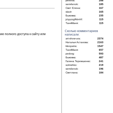
petrova:
288
sem4enok:
185
Свет Елена:
167
slavir:
165
Быковка:
155
jctyyzzgfkbnhf:
115
ТаняМаня:
115
Сколько комментариев
е полного доступа к сайту или
написали:
art-show-ura:
2374
Наталья Астахова:
2163
kleopatra:
1547
ТаняМаня:
657
pedorg:
593
Быковка:
487
Галина Теремшенко:
241
solnishko:
219
sem4enok:
196
Светлана:
184