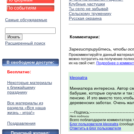
Клубные частушки
По событиям
Ты село не забывай
Сельскому труженику
Русская окраина
Самые обсуждаемые
Комментарии:
Расширенный поиск
Зарегистрируйтесь, чтобы ос
Прокомментируйте данный материал 
можно потратить на получение полног
В свободном доступе:
их на свой счет.
Подробнее о коммент
Бесплатно:
kleopatra
Некоторые материалы
к ближайшему
Миниатюра интересна. Автор см
празднику
бабушке, которые скучали и так
пенсию. И это вместо того,чтоб
деревенских заботах. Очень жаль
Все материалы из
раздела «Вся наша
---
-----------------------------
жизнь - игра!»
Подпись:
Нет подписи
Всего поблагодарили комментатора: 
Поздравления
Блог пользователя kleopatra
(сообщен
Ответить в блог пользователя
Печатный журнал: