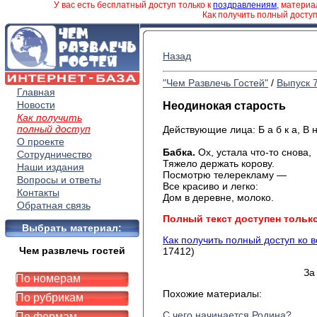
У вас есть бесплатный доступ только к
поздравлениям
, матери
Как получить полный досту
Назад
"Чем Развлечь Гостей"
/
Выпуск 
Главная
Новости
Неодинокая старость
Как получить
полный доступ
Действующие лица: Б а б к а, В н у
О проекте
Бабка.
Ох, устала что-то снова,
Сотрудничество
Тяжело держать корову.
Наши издания
Посмотрю телерекламу —
Вопросы и ответы
Все красиво и легко:
Контакты
Дом в деревне, молоко.
Обратная связь
Полный текст доступен тольк
Выбрать материал:
Как получить полный доступ ко 
Чем развлечь гостей
17412)
За
По номерам
Похожие материалы:
По рубрикам
С чего начинается Родина?
По формам