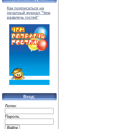
Как подписаться на
печатный журнал "Чем
развлечь гостей"
Вход:
Логин:
Пароль: