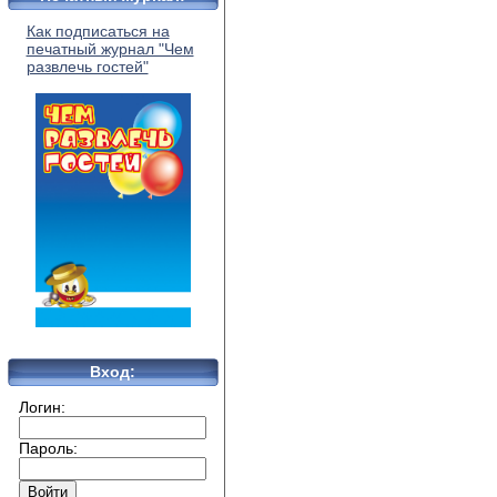
Как подписаться на
печатный журнал "Чем
развлечь гостей"
Вход:
Логин:
Пароль: