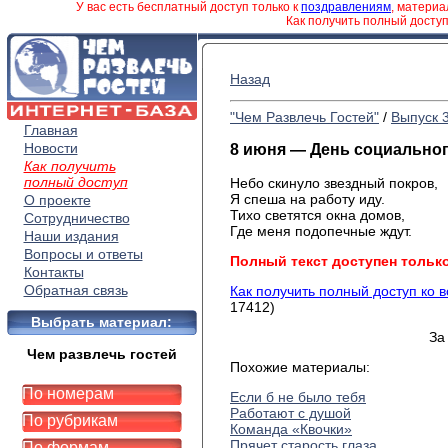
У вас есть бесплатный доступ только к
поздравлениям
, матери
Как получить полный досту
Назад
"Чем Развлечь Гостей"
/
Выпуск 
Главная
Новости
8 июня — День социальног
Как получить
полный доступ
Небо скинуло звездный покров,
Я спеша на работу иду.
О проекте
Тихо светятся окна домов,
Сотрудничество
Где меня подопечные ждут.
Наши издания
Вопросы и ответы
Полный текст доступен тольк
Контакты
Обратная связь
Как получить полный доступ ко 
17412)
Выбрать материал:
За
Чем развлечь гостей
Похожие материалы:
По номерам
Если б не было тебя
Работают с душой
По рубрикам
Команда «Квочки»
Прячет старость глаза
По формам