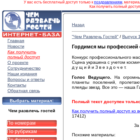
У вас есть бесплатный доступ только к
поздравлениям
, матери
Как получить полный досту
Назад
"Чем Развлечь Гостей"
/
Выпуск 
Главная
Новости
Гордимся мы профессией 
Как получить
полный доступ
Конкурс профессионального маст
Сцена
украшена с учетом космиче
О проекте
д у щ и й и З в е з д о ч е т.
Сотрудничество
Наши издания
Голос
Ведущего.
На огромных
Вопросы и ответы
планеты поселений, пролетаю
Контакты
плеяды звезд. Все это — наша Г
Обратная связь
Выбрать материал:
Полный текст доступен тольк
Чем развлечь гостей
Как получить полный доступ ко 
17412)
По номерам
За
По рубрикам
Похожие материалы:
По формам