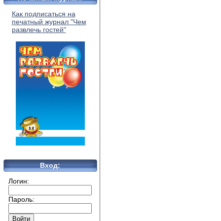
Как подписаться на
печатный журнал "Чем
развлечь гостей"
Вход:
Логин:
Пароль: