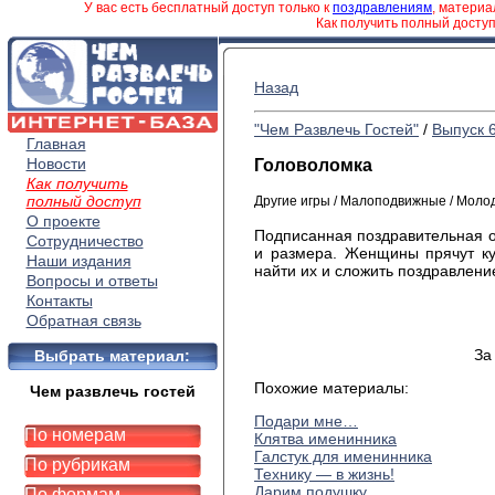
У вас есть бесплатный доступ только к
поздравлениям
, матери
Как получить полный досту
Назад
"Чем Развлечь Гостей"
/
Выпуск 
Главная
Новости
Головоломка
Как получить
полный доступ
Другие игры / Малоподвижные / Моло
О проекте
Подписанная поздравительная о
Сотрудничество
и размера. Женщины прячут ку
Наши издания
найти их и сложить поздравлени
Вопросы и ответы
Контакты
Обратная связь
За
Выбрать материал:
Похожие материалы:
Чем развлечь гостей
Подари мне…
По номерам
Клятва именинника
Галстук для именинника
По рубрикам
Технику — в жизнь!
Дарим подушку
По формам