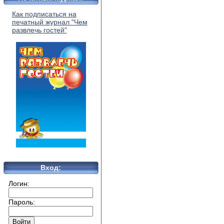
Как подписаться на
печатный журнал "Чем
развлечь гостей"
Вход:
Логин:
Пароль: