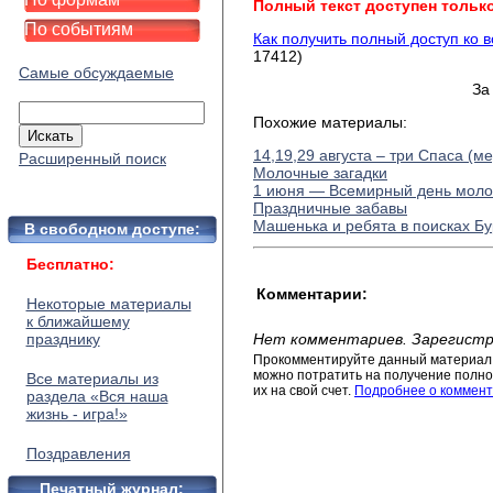
Полный текст доступен тольк
По событиям
Как получить полный доступ ко 
17412)
Самые обсуждаемые
За
Похожие материалы:
14,19,29 августа – три Спаса (м
Расширенный поиск
Молочные загадки
1 июня — Всемирный день моло
Праздничные забавы
Машенька и ребята в поисках Б
В свободном доступе:
Бесплатно:
Комментарии:
Некоторые материалы
к ближайшему
празднику
Нет комментариев. Зарегистр
Прокомментируйте данный материал 
можно потратить на получение полног
Все материалы из
их на свой счет.
Подробнее о коммент
раздела «Вся наша
жизнь - игра!»
Поздравления
Печатный журнал: