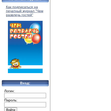
Как подписаться на
печатный журнал "Чем
развлечь гостей"
Вход:
Логин:
Пароль: