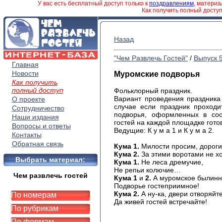
У вас есть бесплатный доступ только к
поздравлениям
, матери
Как получить полный досту
Назад
"Чем Развлечь Гостей"
/
Выпуск 
Главная
Новости
Муромские подворья
Как получить
полный доступ
Фольклорный праздник.
Вариант проведения праздника
О проекте
случае если праздник проходи
Сотрудничество
подворья, оформленных в соо
Наши издания
гостей на каждой площадке гото
Вопросы и ответы
Ведущие: К у м а 1 и К у м а 2.
Контакты
Обратная связь
Кума 1.
Милости просим, дорогие
Кума 2.
За этими воротами не х
Выбрать материал:
Кума 1.
Не леса дремучие,
Не репьи колючие…
Чем развлечь гостей
Кума 1
и
2.
А муромское былин
Подворье гостеприимное!
Кума 2.
А ну-ка, двери отворяйт
По номерам
Да живей гостей встречайте!
По рубрикам
По формам