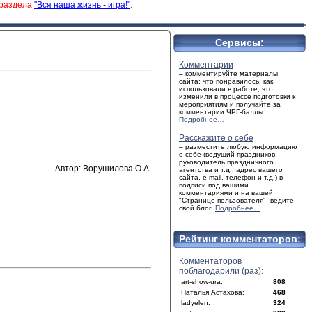
 раздела
"Вся наша жизнь - игра!"
.
Сервисы:
Комментарии
– комментируйте материалы
сайта: что понравилось, как
использовали в работе, что
изменили в процессе подготовки к
мероприятиям и получайте за
комментарии ЧРГ-баллы.
Подробнее…
Расскажите о себе
– разместите любую информацию
о себе (ведущий праздников,
руководитель праздничного
Автор: Ворушилова О.А.
агентства и т.д.; адрес вашего
сайта, e-mail, телефон и т.д.) в
подписи под вашими
комментариями и на вашей
"Странице пользователя", ведите
свой блог.
Подробнее…
Рейтинг комментаторов:
Комментаторов
поблагодарили (раз):
art-show-ura:
808
Наталья Астахова:
468
ladyelen:
324