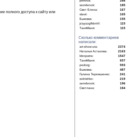
petrova:
288
sem4enok:
185
Свет Елена:
167
е полного доступа к сайту или
slavir:
165
Быковка:
155
jctyyzzgfkbnhf:
115
ТаняМаня:
115
Сколько комментариев
написали:
art-show-ura:
2374
Наталья Астахова:
2163
kleopatra:
1547
ТаняМаня:
657
pedorg:
593
Быковка:
487
Галина Теремшенко:
241
solnishko:
219
sem4enok:
196
Светлана:
184