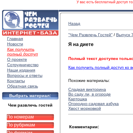
У вас есть бесплатный доступ то
Назад
"Чем Развлечь Гостей"
/
Выпуск 
Главная
Новости
Я на диете
Как получить
полный доступ
Полный текст доступен тольк
О проекте
Сотрудничество
Как получить полный доступ ко 
Наши издания
Вопросы и ответы
Похожие материалы:
Контакты
Обратная связь
Сладкая викторина
Во саду ли, в огороде
Выбрать материал:
Картошка
Огородно-садовая азбука
Чем развлечь гостей
Хвост морковкой
По номерам
По рубрикам
Комментарии:
По формам