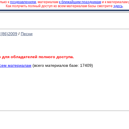
лько к
поздравлениям
, материалам
к ближайшим праздникам
и к материалам
Как получить полный доступ ко всем материалам базы смотрите
здесь
.
7(86)2009
/
Песни
о для обладателей полного доступа.
всем материалам
(всего материалов базе: 17409)