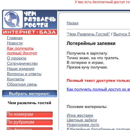
У вас есть бесплатный доступ то
Назад
"Чем Развлечь Гостей"
/
Выпуск 
Главная
Новости
Лотерейные запевки
Как получить
полный доступ
Получила я зарплату.
Точно знаю, на что тратить.
О проекте
В лотерею я играю,
Сотрудничество
Призов кучу получаю.
Наши издания
Вопросы и ответы
Контакты
Полный текст доступен тольк
Обратная связь
Как получить полный доступ ко 
Выбрать материал:
Чем развлечь гостей
Похожие материалы:
По номерам
Игра жестами
Цветные забеги
По рубрикам
Новогоднее лото
Юбилейные барабанные палочк
По формам