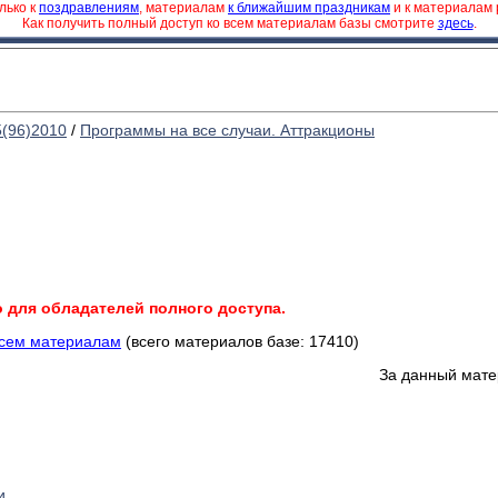
лько к
поздравлениям
, материалам
к ближайшим праздникам
и к материалам
Как получить полный доступ ко всем материалам базы смотрите
здесь
.
5(96)2010
/
Программы на все случаи. Аттракционы
о для обладателей полного доступа.
всем материалам
(всего материалов базе: 17410)
За данный мате
и