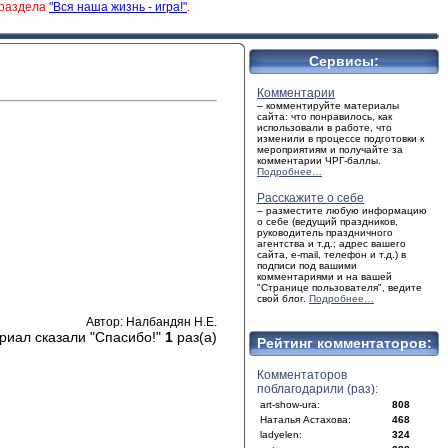
 раздела
"Вся наша жизнь - игра!"
.
Сервисы:
Комментарии
– комментируйте материалы
сайта: что понравилось, как
использовали в работе, что
изменили в процессе подготовки к
мероприятиям и получайте за
комментарии ЧРГ-баллы.
Подробнее…
Расскажите о себе
– разместите любую информацию
о себе (ведущий праздников,
руководитель праздничного
агентства и т.д.; адрес вашего
сайта, e-mail, телефон и т.д.) в
подписи под вашими
комментариями и на вашей
"Странице пользователя", ведите
свой блог.
Подробнее…
Автор: Налбандян Н.Е.
риал сказали "Спасибо!"
1
раз(а)
Рейтинг комментаторов:
Комментаторов
поблагодарили (раз):
art-show-ura:
808
Наталья Астахова:
468
ladyelen:
324