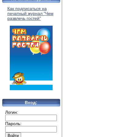
Как подписаться на
печатный журнал "Чем
развлечь гостей"
Вход:
Логин:
Пароль: