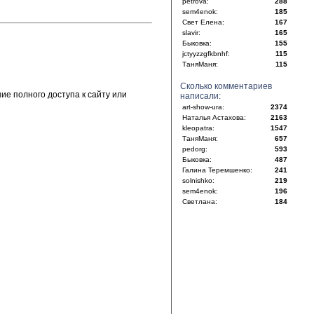
petrova:
288
sem4enok:
185
Свет Елена:
167
slavir:
165
Быковка:
155
jctyyzzgfkbnhf:
115
ТаняМаня:
115
Сколько комментариев
е полного доступа к сайту или
написали:
art-show-ura:
2374
Наталья Астахова:
2163
kleopatra:
1547
ТаняМаня:
657
pedorg:
593
Быковка:
487
Галина Теремшенко:
241
solnishko:
219
sem4enok:
196
Светлана:
184