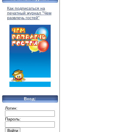
Как подписаться на
печатный журнал "Чем
развлечь гостей"
Вход:
Логин:
Пароль: