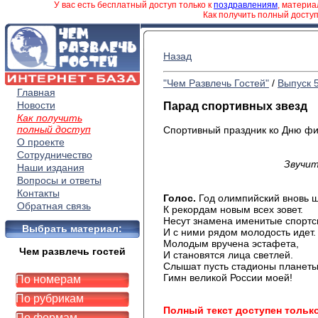
У вас есть бесплатный доступ только к
поздравлениям
, матери
Как получить полный досту
Назад
"Чем Развлечь Гостей"
/
Выпуск 
Главная
Новости
Парад спортивных звезд
Как получить
полный доступ
Спортивный праздник ко Дню фи
О проекте
Сотрудничество
Звучит
Наши издания
Вопросы и ответы
Контакты
Голос.
Год олимпийский вновь ш
Обратная связь
К рекордам новым всех зовет.
Несут знамена именитые спорт
Выбрать материал:
И с ними рядом молодость идет.
Молодым вручена эстафета,
Чем развлечь гостей
И становятся лица светлей.
Слышат пусть стадионы планет
Гимн великой России моей!
По номерам
По рубрикам
Полный текст доступен тольк
По формам